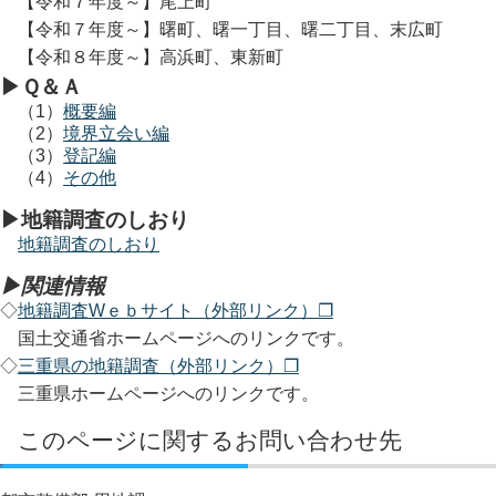
【令和７年度～】尾上町
【令和７年度～】曙町、曙一丁目、曙二丁目、末広町
【令和８年度～】高浜町、東新町
▶Ｑ＆Ａ
（1）
概要編
（2）
境界立会い編
（3）
登記編
（4）
その他
▶地籍調査のしおり
地籍調査のしおり
▶関連情報
◇
地籍調査Wｅｂサイト（外部リンク）❐
国土交通省ホームページへのリンクです。
◇
三重県の地籍調査（外部リンク）❐
三重県ホームページへのリンクです。
このページに関するお問い合わせ先