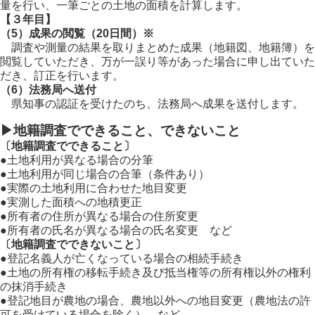
量を行い、一筆ごとの土地の面積を計算します。
【３年目】
（5）成果の閲覧（20日間）※
調査や測量の結果を取りまとめた成果（地籍図、地籍簿）を
閲覧していただき、万が一誤り等があった場合に申し出ていた
だき、訂正を行います。
（6）法務局へ送付
県知事の認証を受けたのち、法務局へ成果を送付します。
▶地籍調査でできること、できないこと
〔地籍調査でできること〕
●土地利用が異なる場合の分筆
●土地利用が同じ場合の合筆（条件あり）
●実際の土地利用に合わせた地目変更
●実測した面積への地積更正
●所有者の住所が異なる場合の住所変更
●所有者の氏名が異なる場合の氏名変更 など
〔地籍調査でできないこと〕
●登記名義人が亡くなっている場合の相続手続き
●土地の所有権の移転手続き及び抵当権等の所有権以外の権利
の抹消手続き
●登記地目が農地の場合、農地以外への地目変更（農地法の許
可を受けている場合を除く） など