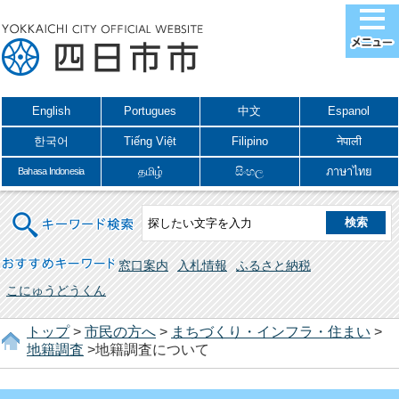
English
Portugues
中文
Espanol
한국어
Tiếng Việt
Filipino
नेपाली
தமிழ்
සිංහල
ภาษาไทย
Bahasa Indonesia
キーワード検索
おすすめキーワード
窓口案内
入札情報
ふるさと納税
こにゅうどうくん
トップ
>
市民の方へ
>
まちづくり・インフラ・住まい
>
地籍調査
>地籍調査について