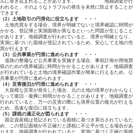
ルに巻き込まれることがあります。 地籍調査が行
われると、そのようなトラブルの発生を未然に防止することが
できます。
（2）土地取引の円滑化に役立ちます ・・・
土地売買をする場合、境界が明確でないと境界確認に時間が
かかる、登記簿と実測面積が異なるといった問題が生じること
があります。地籍調査が行われていると、境界が明確となり、
実測に基づいた面積が登記されているため、安心して土地の売
買が行えます。
（3）公共事業が円滑に進められます ・・・
道路の整備など公共事業を実施する場合、事前計画や用地買
収のための境界確認に時間がかかることがあります。地籍調査
が行われていると土地の境界確認作業が簡単に行えるため、公
共事業が円滑に進められます。
（4）災害復旧が円滑に進められます ・・・
大規模な災害が発生した場合、元の土地の境界がわからなく
なって復旧・復興に時間がかかることがあります。地籍調査が
行われていると、万一の災害の際にも境界位置の復元が行える
ため、迅速な復旧に役立ちます。
（5）課税の適正化が図られます ・・・
固定資産税は登記されている面積に基づき算出されているた
め、この登記面積が不正確だと課税に不公平が生じる場合があ
ります。地籍調査が行われていると、実測に基づく正確な面積