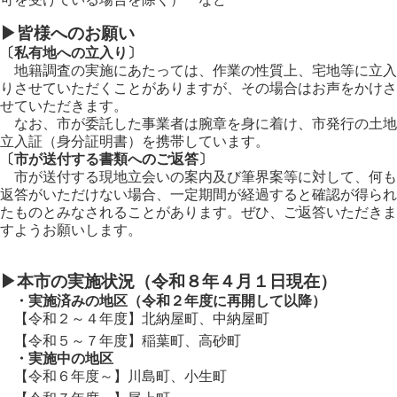
▶皆様へのお願い
〔私有地への立入り〕
地籍調査の実施にあたっては、作業の性質上、宅地等に立入
りさせていただくことがありますが、その場合はお声をかけさ
せていただきます。
なお、市が委託した事業者は腕章を身に着け、市発行の土地
立入証（身分証明書）を携帯しています。
〔市が送付する書類へのご返答〕
市が送付する現地立会いの案内及び筆界案等に対して、何も
返答がいただけない場合、一定期間が経過すると確認が得られ
たものとみなされることがあります。ぜひ、ご返答いただきま
すようお願いします。
▶本市の実施状況（令和８年４月１日現在）
・実施済みの地区（令和２年度に再開して以降）
【令和２～４年度】北納屋町、中納屋町
【令和５～７年度】稲葉町、高砂町
・実施中の地区
【令和６年度～】川島町、小生町