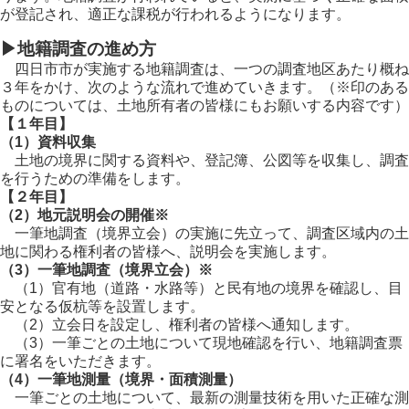
が登記され、適正な課税が行われるようになります。
▶地籍調査の進め方
四日市市が実施する地籍調査は、一つの調査地区あたり概ね
３年をかけ、次のような流れで進めていきます。（※印のある
ものについては、土地所有者の皆様にもお願いする内容です）
【１年目】
（1）資料収集
土地の境界に関する資料や、登記簿、公図等を収集し、調査
を行うための準備をします。
【２年目】
（2）地元説明会の開催※
一筆地調査（境界立会）の実施に先立って、調査区域内の土
地に関わる権利者の皆様へ、説明会を実施します。
（3）一筆地調査（境界立会）※
（1）官有地（道路・水路等）と民有地の境界を確認し、目
安となる仮杭等を設置します。
（2）立会日を設定し、権利者の皆様へ通知します。
（3）一筆ごとの土地について現地確認を行い、地籍調査票
に署名をいただきます。
（4）一筆地測量（境界・面積測量）
一筆ごとの土地について、最新の測量技術を用いた正確な測