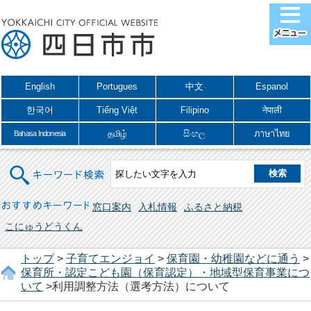
English
Portugues
中文
Espanol
한국어
Tiếng Việt
Filipino
नेपाली
தமிழ்
සිංහල
ภาษาไทย
Bahasa Indonesia
キーワード検索
おすすめキーワード
窓口案内
入札情報
ふるさと納税
こにゅうどうくん
トップ
>
子育てエンジョイ
>
保育園・幼稚園などに通う
>
保育所・認定こども園（保育認定）・地域型保育事業につ
いて
>利用調整方法（選考方法）について