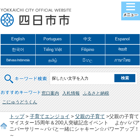
English
Portugues
中文
Espanol
한국어
Tiếng Việt
Filipino
नेपाली
தமிழ்
සිංහල
ภาษาไทย
Bahasa Indonesia
キーワード検索
おすすめキーワード
窓口案内
入札情報
ふるさと納税
こにゅうどうくん
トップ
>
子育てエンジョイ
>
父親の子育て
>父親の子育て
マイスター15周年＆200人突破記念イベント よかパパア
ニバーサリー～パパと一緒にシャキーン☆パワーアップ！
～