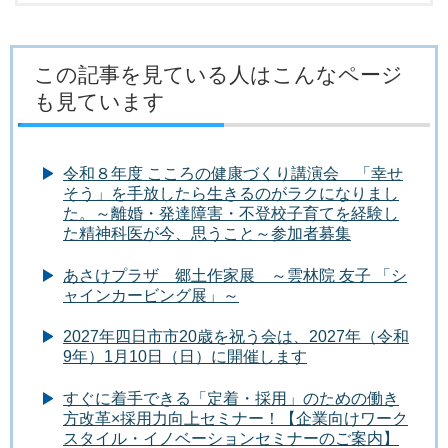
この記事を見ている人はこんなページ
も見ています
令和８年度 こころの健康づくり講演会 「幸せ
そう」を手放したら生きるのがラクになりまし
た。～離婚・発達障害・不登校子育てを経験し
た精神科医が今、思うこと～参加者募集
あさけプラザ 郷土作家展 ～雲林院 友子 「シ
ャインカービング展」～
2027年四日市市20歳を祝う会は、2027年（令和
9年）1月10日（日）に開催します
すぐに着手できる「定着・採用」のための働き
方改革×採用力向上セミナー！【企業向けワーク
スタイル・イノベーションセミナーのご案内】