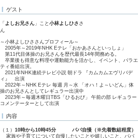
ゲスト
「
よしお兄さん
」こと
小林よしひさ
さ
ん
～小林よしひささんプロフィール～
2005年～2019年NHK Eテレ「おかあさんといっしょ」
第11代目体操のお兄さんを歴代最長14年間務める。
卒業後も得意な料理や運動能力を活かし、イベント、バラエ
ティ番組出演。
2021年NHK連続テレビ小説 朝ドラ 『カムカムエヴリバデ
ィ』 出演
2022年～NHK Eテレ 毎週 月～水 「オハ！よ～いどん」体
操のお兄さんとしてレギュラー出演中
2023年～毎週木曜日TBS「ひるおび」 午前の部 レギュラー
コメンテーターとして出演
内容
（１）
10時から10時45分 パパ自慢（※先着数組程度）
家族や子育てについて自慢したいことや嬉しいこと、パパ