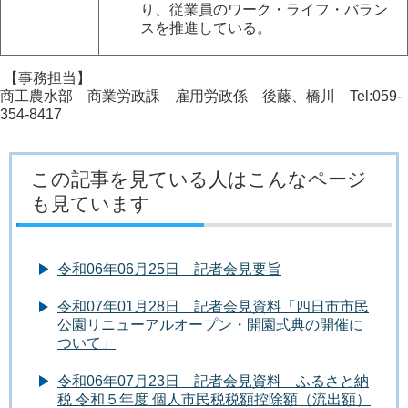
り、従業員のワーク・ライフ・バラン
スを推進している。
【事務担当】
商工農水部 商業労政課 雇用労政係 後藤、橋川 Tel:059-
354-8417
この記事を見ている人はこんなページ
も見ています
令和06年06月25日 記者会見要旨
令和07年01月28日 記者会見資料「四日市市民
公園リニューアルオープン・開園式典の開催に
ついて」
令和06年07月23日 記者会見資料 ふるさと納
税 令和５年度 個人市民税税額控除額（流出額）