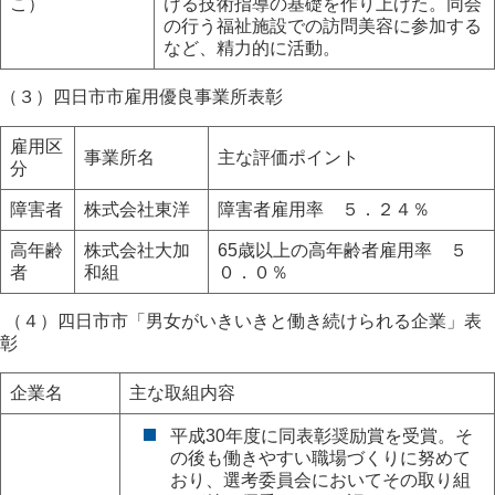
こ）
ける技術指導の基礎を作り上げた。同会
の行う福祉施設での訪問美容に参加する
など、精力的に活動。
（３）四日市市雇用優良事業所表彰
雇用区
事業所名
主な評価ポイント
分
障害者
株式会社東洋
障害者雇用率 ５．２４％
高年齢
株式会社大加
65歳以上の高年齢者雇用率 ５
者
和組
０．０％
（４）四日市市「男女がいきいきと働き続けられる企業」表
彰
企業名
主な取組内容
平成30年度に同表彰奨励賞を受賞。そ
の後も働きやすい職場づくりに努めて
おり、選考委員会においてその取り組