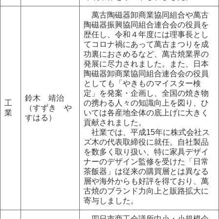
萬古陶磁器卸商業協同組合や萬古
陶磁器振興協同組合連合会の役員を
歴任し、令和４年度には理事長とし
てコロナ禍にあって萬古まつりを成
功裏におさめるなど、萬古焼業界の
発展に尽力されました。また、日本
陶磁器卸商業協同組合連合会の役員
としても「やきものマイスター検
定」を発案・企画し、全国の焼き物
鈴木 靖治
工
の携わる人々の知識向上を図り、ひ
（すずき や
業
いては各産地全体の底上げに大きく
すはる）
貢献されました。
社業では、平成15年に株式会社ス
ズ木の代表取締役に就任。自社製品
を数多く取り扱い、特に家具デザイ
ナーのデザイン監修を受けた「日常
茶飯器」は従来の購買層とは異なる
層や海外からも好評を得ており、萬
古焼のブランド力向上と販路拡大に
寄与しました。
四日市商工会議所中小・小規模企