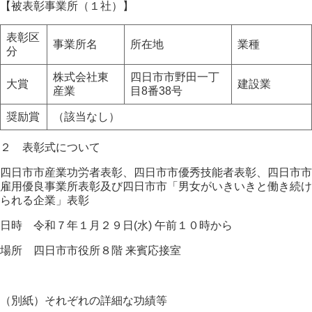
【被表彰事業所（１社）】
表彰区
事業所名
所在地
業種
分
株式会社東
四日市市野田一丁
大賞
建設業
産業
目8番38号
奨励賞
（該当なし）
２ 表彰式について
四日市市産業功労者表彰、四日市市優秀技能者表彰、四日市市
雇用優良事業所表彰及び四日市市「男女がいきいきと働き続け
られる企業」表彰
日時 令和７年１月２９日(水) 午前１０時から
場所 四日市市役所８階 来賓応接室
（別紙）それぞれの詳細な功績等