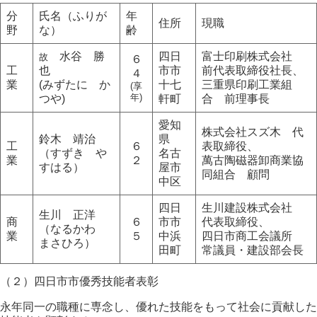
分
氏名（ふりが
年
住所
現職
野
な）
齢
水谷 勝
四日
富士印刷株式会社
故
６
工
也
市市
前代表取締役社長、
４
業
(みずたに か
十七
三重県印刷工業組
(享
年)
つや)
軒町
合 前理事長
愛知
株式会社スズ木 代
鈴木 靖治
県
工
６
表取締役、
（すずき や
名古
業
２
萬古陶磁器卸商業協
すはる）
屋市
同組合 顧問
中区
四日
生川建設株式会社
生川 正洋
商
６
市市
代表取締役、
（なるかわ
業
５
中浜
四日市商工会議所
まさひろ）
田町
常議員・建設部会長
（２）四日市市優秀技能者表彰
永年同一の職種に専念し、優れた技能をもって社会に貢献した