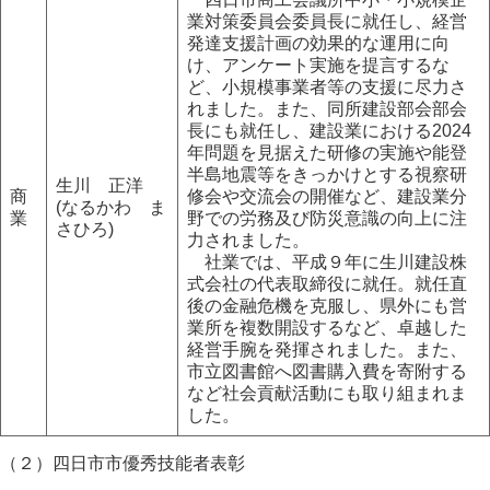
業対策委員会委員長に就任し、経営
発達支援計画の効果的な運用に向
け、アンケート実施を提言するな
ど、小規模事業者等の支援に尽力さ
れました。また、同所建設部会部会
長にも就任し、建設業における2024
年問題を見据えた研修の実施や能登
半島地震等をきっかけとする視察研
生川 正洋
商
修会や交流会の開催など、建設業分
(なるかわ ま
業
野での労務及び防災意識の向上に注
さひろ)
力されました。
社業では、平成９年に生川建設株
式会社の代表取締役に就任。就任直
後の金融危機を克服し、県外にも営
業所を複数開設するなど、卓越した
経営手腕を発揮されました。また、
市立図書館へ図書購入費を寄附する
など社会貢献活動にも取り組まれま
した。
（２）四日市市優秀技能者表彰