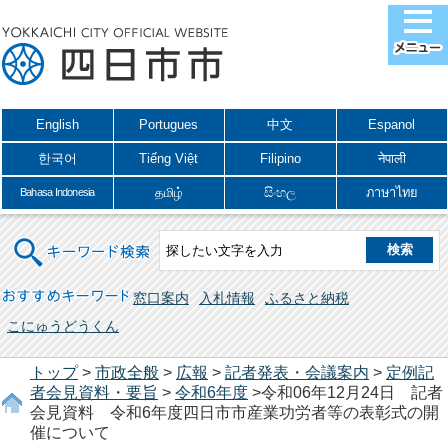
English
Portugues
中文
Espanol
한국어
Tiếng Việt
Filipino
नेपाली
தமிழ்
සිංහල
ภาษาไทย
Bahasa Indonesia
キーワード検索
おすすめキーワード
窓口案内
入札情報
ふるさと納税
こにゅうどうくん
トップ
>
市政全般
>
広報
>
記者発表・会議案内
>
定例記
者会見資料・要旨
>
令和6年度
>令和06年12月24日 記者
会見資料 令和6年度四日市市産業功労者等の表彰式の開
催について