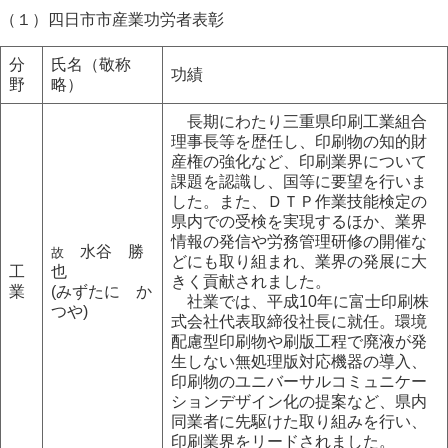
（１）四日市市産業功労者表彰
分
氏名（敬称
功績
野
略）
長期にわたり三重県印刷工業組合
理事長等を歴任し、印刷物の知的財
産権の強化など、印刷業界について
課題を認識し、国等に要望を行いま
した。また、ＤＴＰ作業技能検定の
県内での受検を実現するほか、業界
情報の発信や労務管理研修の開催な
水谷 勝
故
どにも取り組まれ、業界の発展に大
工
也
きく貢献されました。
業
(みずたに か
社業では、平成10年に富士印刷株
つや)
式会社代表取締役社長に就任。環境
配慮型印刷物や刷版工程で廃液が発
生しない無処理版対応機器の導入、
印刷物のユニバーサルコミュニケー
ションデザイン化の提案など、県内
同業者に先駆けた取り組みを行い、
印刷業界をリードされました。