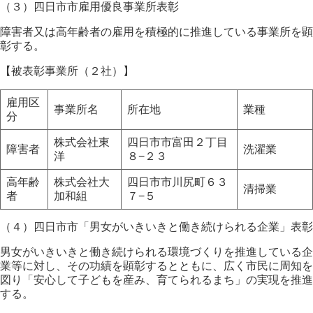
（３）四日市市雇用優良事業所表彰
障害者又は高年齢者の雇用を積極的に推進している事業所を顕
彰する。
【被表彰事業所（２社）】
雇用区
事業所名
所在地
業種
分
株式会社東
四日市市富田２丁目
障害者
洗濯業
洋
８−２３
高年齢
株式会社大
四日市市川尻町６３
清掃業
者
加和組
７−５
（４）四日市市「男女がいきいきと働き続けられる企業」表彰
男女がいきいきと働き続けられる環境づくりを推進している企
業等に対し、その功績を顕彰するとともに、広く市民に周知を
図り「安心して子どもを産み、育てられるまち」の実現を推進
する。