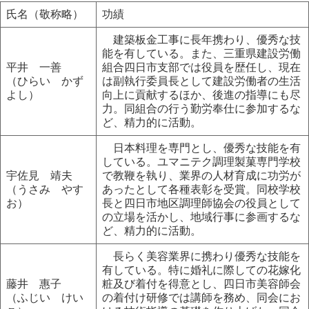
氏名（敬称略）
功績
建築板金工事に長年携わり、優秀な技
能を有している。また、三重県建設労働
平井 一善
組合四日市支部では役員を歴任し、現在
（ひらい かず
は副執行委員長として建設労働者の生活
よし）
向上に貢献するほか、後進の指導にも尽
力。同組合の行う勤労奉仕に参加するな
ど、精力的に活動。
日本料理を専門とし、優秀な技能を有
している。ユマニテク調理製菓専門学校
宇佐見 靖夫
で教鞭を執り、業界の人材育成に功労が
（うさみ やす
あったとして各種表彰を受賞。同校学校
お）
長と四日市地区調理師協会の役員として
の立場を活かし、地域行事に参画するな
ど、精力的に活動。
長らく美容業界に携わり優秀な技能を
有している。特に婚礼に際しての花嫁化
藤井 惠子
粧及び着付を得意とし、四日市美容師会
（ふじい けい
の着付け研修では講師を務め、同会にお