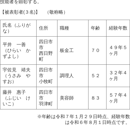
技能者を顕彰する。
【被表彰者(３名)】 （敬称略）
氏名（ふりが
住所
職種
年齢
経験年数
な）
四日市
平井 一善
市
４９年５
（ひらい か
板金工
７０
西日野
ヶ月
ずよし）
町
宇佐見 靖夫
四日市
３２年４
（うさみ や
市
調理人
５２
ヶ月
すお）
小牧町
藤井 惠子
四日市
５７年４
（ふじい け
市
美容師
８３
ヶ月
いこ）
羽津町
※年齢は令和７年１月２９日時点、経験年数
は令和６年８月１日時点です。