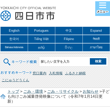
English
Portugues
中文
Espanol
한국어
Tiếng Việt
Filipino
नेपाली
தமிழ்
සිංහල
ภาษาไทย
Bahasa Indonesia
キーワード検索
おすすめキーワード
窓口案内
入札情報
ふるさと納税
こにゅうどうくん
トップ
>
ごみ・環境
>
ごみ・リサイクル
>
お知らせ
>子ど
も向けごみ減量啓発映像について（令和7年1月14日更
新）