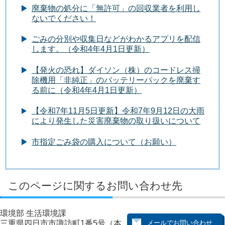
廃棄物の処分に「無許可」の回収業者を利用し
ないでください！
ごみの分別や収集日などがわかるアプリを配信
します。（令和4年4月1日更新）
【発火の恐れ】ダイソン（株）のコードレス掃
除機用「非純正」のバッテリーパックを廃棄す
る前に（令和4年4月1日更新）
【令和7年11月5日更新】令和7年9月12日の大雨
により発生した災害廃棄物の取り扱いについて
市指定ごみ袋の購入について（お願い）
このページに関するお問い合わせ先
環境部 生活環境課
三重県四日市市諏訪町1番5号（本