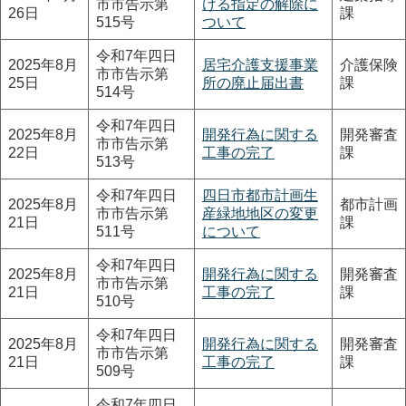
市市告示第
ける指定の解除に
26日
課
515号
ついて
令和7年四日
2025年8月
居宅介護支援事業
介護保険
市市告示第
25日
所の廃止届出書
課
514号
令和7年四日
2025年8月
開発行為に関する
開発審査
市市告示第
22日
工事の完了
課
513号
令和7年四日
四日市都市計画生
2025年8月
都市計画
市市告示第
産緑地地区の変更
21日
課
511号
について
令和7年四日
2025年8月
開発行為に関する
開発審査
市市告示第
21日
工事の完了
課
510号
令和7年四日
2025年8月
開発行為に関する
開発審査
市市告示第
21日
工事の完了
課
509号
令和7年四日