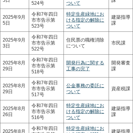
5日
課
524号
ついて
令和7年四日
特定生産緑地にお
2025年9月
建築指導
市市告示第
ける指定の解除に
5日
課
523号
ついて
令和7年四日
2025年9月
住民票の職権消除
市市告示第
市民課
3日
について
522号
令和7年四日
2025年8月
開発行為に関する
開発審査
市市告示第
29日
工事の完了
課
518号
令和7年四日
2025年8月
公金事務の委託に
市市告示第
資産税課
29日
ついて
517号
令和7年四日
特定生産緑地にお
2025年8月
建築指導
市市告示第
ける指定の解除に
26日
課
516号
ついて
令和7年四日
特定生産緑地にお
2025年8月
建築指導