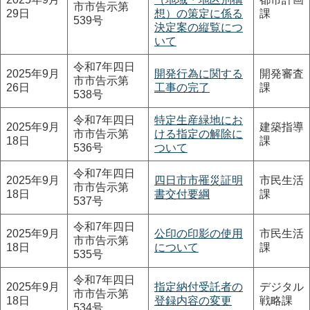
市市告示第
29日
想）の策定に係る
課
539号
決定案の縦覧につ
いて
令和7年四日
2025年9月
開発行為に関する
開発審査
市市告示第
26日
工事の完了
課
538号
令和7年四日
特定生産緑地にお
2025年9月
建築指導
市市告示第
ける指定の解除に
18日
課
536号
ついて
令和7年四日
2025年9月
四日市市罹災証明
市民生活
市市告示第
18日
書交付要綱
課
537号
令和7年四日
2025年9月
公印の印影の使用
市民生活
市市告示第
18日
について
課
535号
令和7年四日
2025年9月
指定納付受託者の
デジタル
市市告示第
18日
登録内容の変更
戦略課
534号