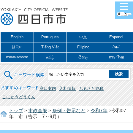
English
Portugues
中文
Espanol
한국어
Tiếng Việt
Filipino
नेपाली
தமிழ்
සිංහල
ภาษาไทย
Bahasa Indonesia
キーワード検索
おすすめキーワード
窓口案内
入札情報
ふるさと納税
こにゅうどうくん
トップ
>
市政全般
>
条例・告示など
>
令和7年
>令和07
年 市（告示 7～9月）