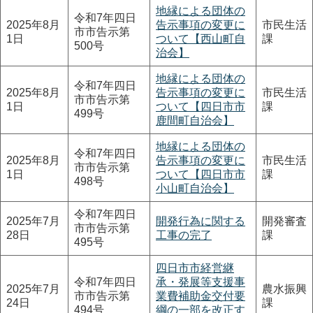
地縁による団体の
令和7年四日
2025年8月
告示事項の変更に
市民生活
市市告示第
1日
ついて【西山町自
課
500号
治会】
地縁による団体の
令和7年四日
2025年8月
告示事項の変更に
市民生活
市市告示第
1日
ついて【四日市市
課
499号
鹿間町自治会】
地縁による団体の
令和7年四日
2025年8月
告示事項の変更に
市民生活
市市告示第
1日
ついて【四日市市
課
498号
小山町自治会】
令和7年四日
2025年7月
開発行為に関する
開発審査
市市告示第
28日
工事の完了
課
495号
四日市市経営継
令和7年四日
承・発展等支援事
2025年7月
農水振興
市市告示第
業費補助金交付要
24日
課
494号
綱の一部を改正す