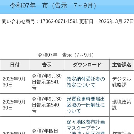
令和07年 市（告示 7～9月）
問い合わせ番号：17362-0671-1591
更新日：2026年 3月 27日
令和07年 告示（7～9月）
日付
告示
ダウンロード
主管課名
令和7年9月30
2025年9月
指定納付受託者の
デジタル
日告示第541
30日
指定について
戦略課
号
令和7年9月30
形質変更時要届出
2025年9月
環境政策
日告示第540
区域の一部解除に
30日
課
号
ついて
保々地区都市計画
マスタープラン
令和7年四日
2025年9月
（地域・地区別構
都市計画