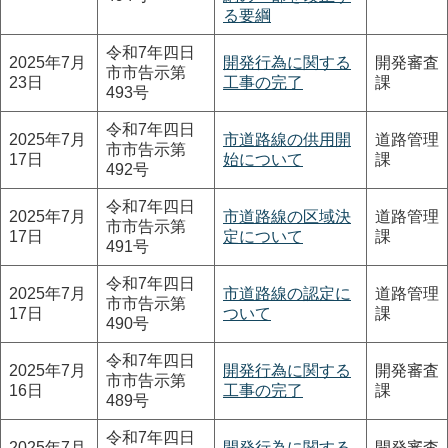
る要綱
令和7年四日
2025年7月
開発行為に関する
開発審査
市市告示第
23日
工事の完了
課
493号
令和7年四日
2025年7月
市道路線の供用開
道路管理
市市告示第
17日
始について
課
492号
令和7年四日
2025年7月
市道路線の区域決
道路管理
市市告示第
17日
定について
課
491号
令和7年四日
2025年7月
市道路線の認定に
道路管理
市市告示第
17日
ついて
課
490号
令和7年四日
2025年7月
開発行為に関する
開発審査
市市告示第
16日
工事の完了
課
489号
令和7年四日
2025年7月
開発行為に関する
開発審査