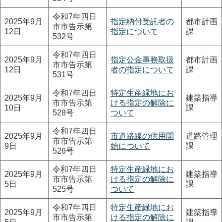
令和7年四日
2025年9月
指定納付受託者の
都市計画
市市告示第
12日
指定について
課
532号
令和7年四日
2025年9月
指定公金事務取扱
都市計画
市市告示第
12日
者の指定について
課
531号
令和7年四日
特定生産緑地にお
2025年9月
建築指導
市市告示第
ける指定の解除に
10日
課
528号
ついて
令和7年四日
2025年9月
市道路線の供用開
道路管理
市市告示第
9日
始について
課
526号
令和7年四日
特定生産緑地にお
2025年9月
建築指導
市市告示第
ける指定の解除に
5日
課
525号
ついて
令和7年四日
特定生産緑地にお
2025年9月
建築指導
市市告示第
ける指定の解除に