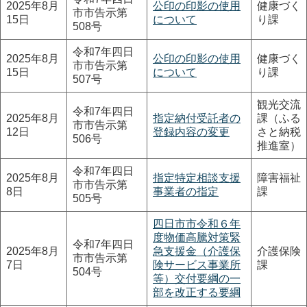
2025年8月
公印の印影の使用
健康づく
市市告示第
15日
について
り課
508号
令和7年四日
2025年8月
公印の印影の使用
健康づく
市市告示第
15日
について
り課
507号
観光交流
令和7年四日
2025年8月
指定納付受託者の
課（ふる
市市告示第
12日
登録内容の変更
さと納税
506号
推進室）
令和7年四日
2025年8月
指定特定相談支援
障害福祉
市市告示第
8日
事業者の指定
課
505号
四日市市令和６年
度物価高騰対策緊
令和7年四日
2025年8月
急支援金（介護保
介護保険
市市告示第
7日
険サービス事業所
課
504号
等）交付要綱の一
部を改正する要綱