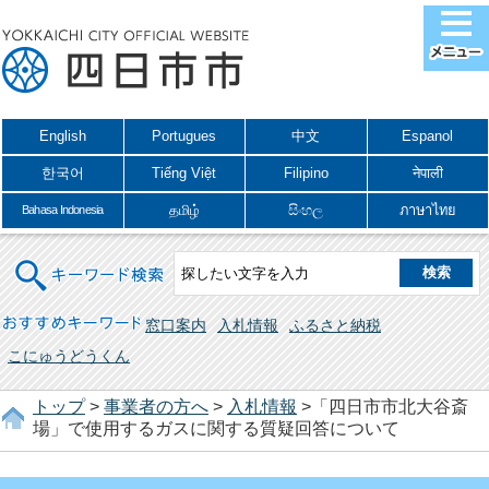
English
Portugues
中文
Espanol
한국어
Tiếng Việt
Filipino
नेपाली
தமிழ்
සිංහල
ภาษาไทย
Bahasa Indonesia
キーワード検索
おすすめキーワード
窓口案内
入札情報
ふるさと納税
こにゅうどうくん
トップ
>
事業者の方へ
>
入札情報
>「四日市市北大谷斎
場」で使用するガスに関する質疑回答について