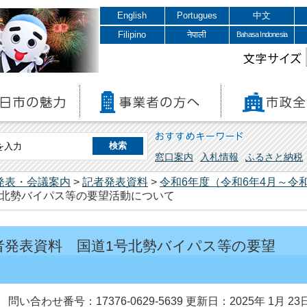
English
Portugues
中文
Filipino
नेपाली
Bahasa Indonesia
文字サイズ
おすすめキーワード
窓口案内
入札情報
ふるさと納税
発表・会議案内
>
記者発表資料
>
令和6年度（令和6年4月～令和
号北勢バイパス等の要望活動について
記者発表資料 国道1号北勢バイパス等の要望
問い合わせ番号：17376-0629-5639
更新日：2025年 1月 23