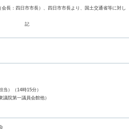
会長：四日市市長）、四日市市長より、国土交通省等に対し
。
記
当）（14時15分）
衆議院第一議員会館他）
会