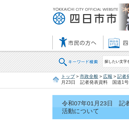
キーワード検索
トップ
>
市政全般
>
広報
>
記者
月23日 記者発表資料 国道1
令和07年01月23日 
活動について