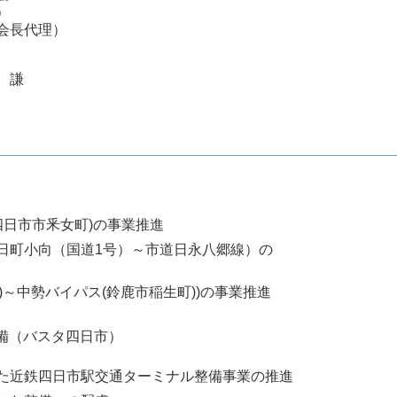
）
会長代理）
 謙
四日市市釆女町)の事業推進
日町小向（国道1号）～市道日永八郷線）の
)～中勢バイパス(鈴鹿市稲生町))の事業推進
備（バスタ四日市）
た近鉄四日市駅交通ターミナル整備事業の推進