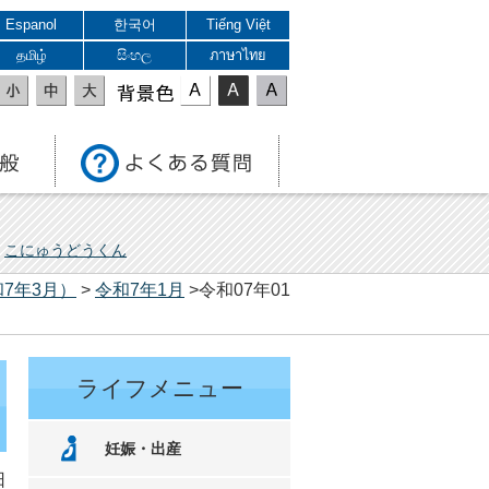
Espanol
한국어
Tiếng Việt
தமிழ்
සිංහල
ภาษาไทย
表示色
こにゅうどうくん
7年3月）
>
令和7年1月
>令和07年01
ライフメニュー
妊娠・出産
日