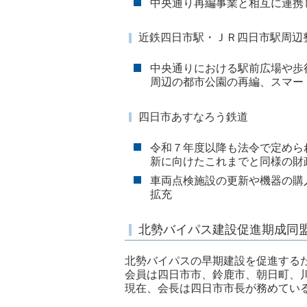
中央通り再編事業と相互に連携
近鉄四日市駅・ＪＲ四日市駅周辺
中央通りにおける駅前広場や歩
周辺の都市公園の再編、スマー
四日市あすなろう鉄道
令和７年度以降も法令で定めら
新に向けたこれまでと同様の財
車両点検施設の更新や機器の購
拡充
北勢バイパス建設促進期成同
北勢バイパスの早期建設を促進するた
会員は四日市市、鈴鹿市、朝日町、川
現在、会長は四日市市長が務めてい