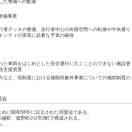
した整備への配慮
整備事業
行者デッキの整備、歩行者中心の街路空間への転換や中央通り
トシティの実装に必要な予算の確保
れた車両をはじめとした安全運行に欠くことのできない施設更
政支援措置
入など、現制度における補助対象外事業についての補助制度の
盟会
めに昭和58年に設立された同盟会である。
越町、菰野町の2市3町で構成される。
る。