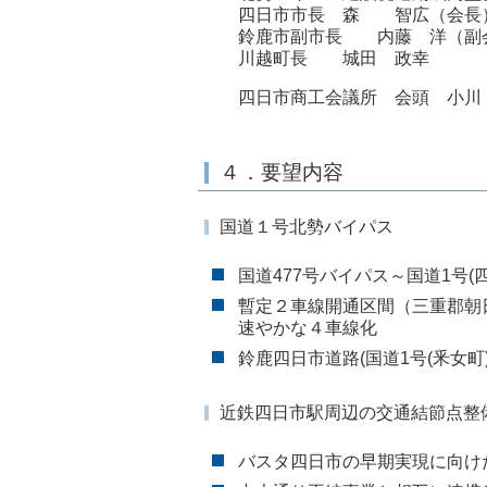
四日市市長 森 智広（会長
鈴鹿市副市長 内藤 洋（副
川越町長 城田 政幸
四日市商工会議所 会頭 小川
４．要望内容
国道１号北勢バイパス
国道477号バイパス～国道1号(
暫定２車線開通区間（三重郡朝
速やかな４車線化
鈴鹿四日市道路(国道1号(釆女町
近鉄四日市駅周辺の交通結節点整
バスタ四日市の早期実現に向け