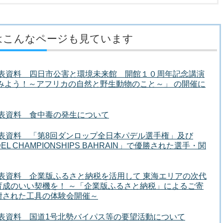
はこんなページも見ています
者発表資料 四日市公害と環境未来館 開館１０周年記念講演
みよう！～アフリカの自然と野生動物のこと～」 の開催に
者発表資料 食中毒の発生について
者発表資料 「第8回ダンロップ全日本パデル選手権」及び
 PADEL CHAMPIONSHIPS BAHRAIN」で優勝された選手・関
者発表資料 企業版ふるさと納税を活用して 東海エリアの次代
育成のいい契機を！ ～「企業版ふるさと納税」によるご寄
附された工具の体験会開催～
者発表資料 国道1号北勢バイパス等の要望活動について