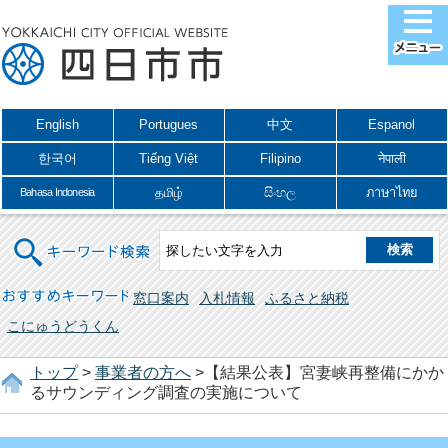
English
Portugues
中文
Espanol
한국어
Tiếng Việt
Filipino
नेपाली
தமிழ்
සිංහල
ภาษาไทย
Bahasa Indonesia
キーワード検索
おすすめキーワード
窓口案内
入札情報
ふるさと納税
こにゅうどうくん
トップ
>
事業者の方へ
>【結果公表】宮妻峡再整備にかか
るサウンディング調査の実施について