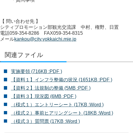
【 問い合わせ先 】
シティプロモーション部観光交流課 中村、権野、日置
電話059-354-8286 FAX059-354-8315
メール
kankou@city.yokkaichi.mie.jp
関連ファイル
実施要領 (716KB :PDF )
【資料１】インフラ整備の状況 (1651KB :PDF )
【資料２】法規制の整備 (5MB :PDF )
【資料３】現況図 (6MB :PDF )
（様式１）エントリーシート (17KB :Word )
（様式２）事前ヒアリングシート (18KB :Word )
（様式３）質問票 (17KB :Word )