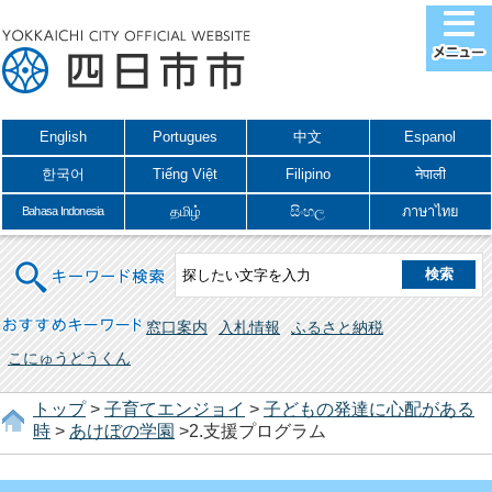
English
Portugues
中文
Espanol
한국어
Tiếng Việt
Filipino
नेपाली
தமிழ்
සිංහල
ภาษาไทย
Bahasa Indonesia
キーワード検索
おすすめキーワード
窓口案内
入札情報
ふるさと納税
こにゅうどうくん
トップ
>
子育てエンジョイ
>
子どもの発達に心配がある
時
>
あけぼの学園
>2.支援プログラム