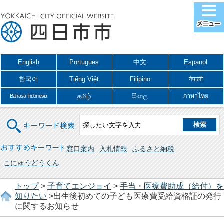
English
Portugues
中文
Espanol
한국어
Tiếng Việt
Filipino
नेपाली
தமிழ்
සිංහල
ภาษาไทย
Bahasa Indonesia
キーワード検索
おすすめキーワード
窓口案内
入札情報
ふるさと納税
こにゅうどうくん
トップ
>
子育てエンジョイ
>
手当・医療費助成（給付）を
知りたい
>出生後初めての子ども医療費受給資格証の発行
に関するお知らせ