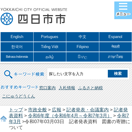
English
Portugues
中文
Espanol
한국어
Tiếng Việt
Filipino
नेपाली
தமிழ்
සිංහල
ภาษาไทย
Bahasa Indonesia
キーワード検索
おすすめキーワード
窓口案内
入札情報
ふるさと納税
こにゅうどうくん
トップ
>
市政全般
>
広報
>
記者発表・会議案内
>
記者発
表資料
>
令和6年度（令和6年4月～令和7年3月）
>
令和7
年3月
>令和07年03月03日 記者発表資料 図書の寄贈に
ついて