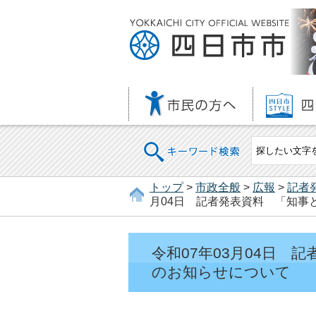
キーワード検索
トップ
>
市政全般
>
広報
>
記者
月04日 記者発表資料 「知事
令和07年03月04日
のお知らせについて