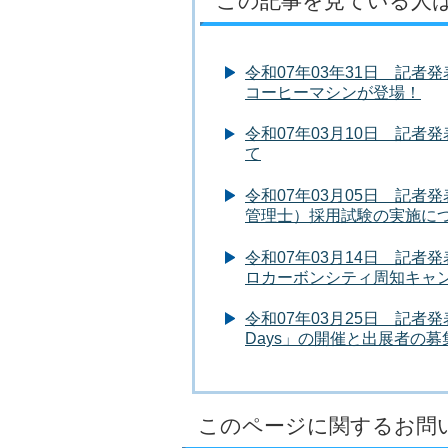
この記事を見ている人
令和07年03年31日 記
コーヒーマシンが登場！
令和07年03月10日 記
て
令和07年03月05日 記
管理士）採用試験の実施に
令和07年03月14日 記者
ロカーボンシティ周知キャ
令和07年03月25日 記者発
Days」の開催と出展者の
このページに関するお問