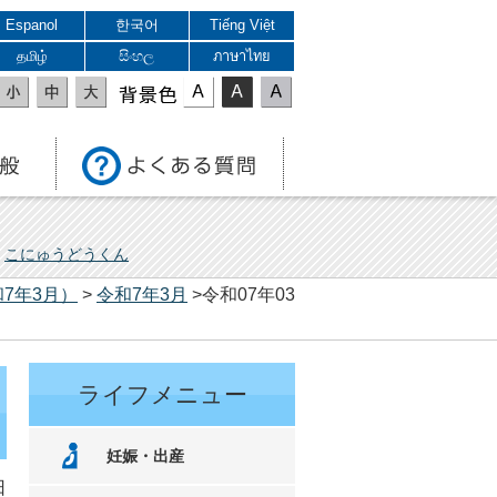
Espanol
한국어
Tiếng Việt
தமிழ்
සිංහල
ภาษาไทย
表示色
こにゅうどうくん
7年3月）
>
令和7年3月
>令和07年03
ライフメニュー
妊娠・出産
日