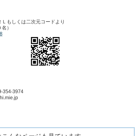
Ｌもしくは二次元コードより
０名）
28
354-3974
chi.mie.jp