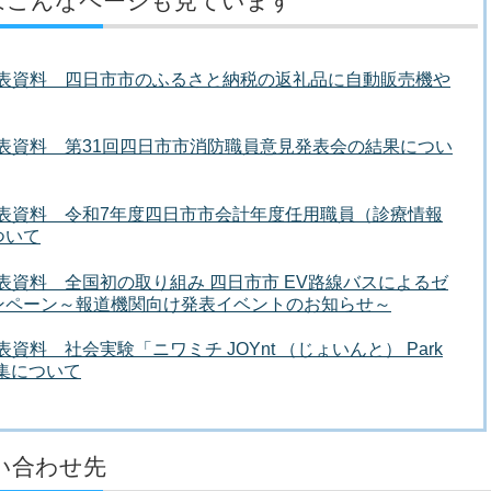
はこんなページも見ています
者発表資料 四日市市のふるさと納税の返礼品に自動販売機や
者発表資料 第31回四日市市消防職員意見発表会の結果につい
者発表資料 令和7年度四日市市会計年度任用職員（診療情報
ついて
発表資料 全国初の取り組み 四日市市 EV路線バスによるゼ
ンペーン～報道機関向け発表イベントのお知らせ～
表資料 社会実験「ニワミチ JOYnt （じょいんと） Park
募集について
い合わせ先