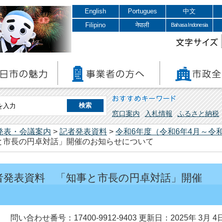
English
Portugues
中文
Filipino
नेपाली
Bahasa Indonesia
文字サイズ
おすすめキーワード
窓口案内
入札情報
ふるさと納税
発表・会議案内
>
記者発表資料
>
令和6年度（令和6年4月～令和
と市長の円卓対話」開催のお知らせについて
 記者発表資料 「知事と市長の円卓対話」開催
問い合わせ番号：17400-9912-9403
更新日：2025年 3月 4