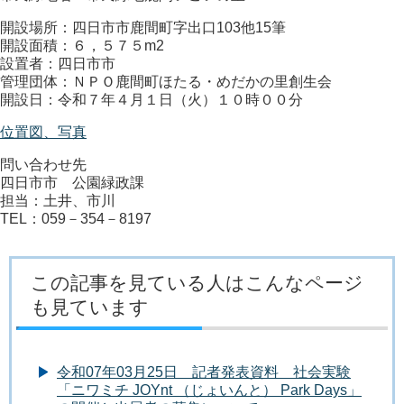
開設場所：四日市市鹿間町字出口103他15筆
開設面積：６，５７５m2
設置者：四日市市
管理団体：ＮＰＯ鹿間町ほたる・めだかの里創生会
開設日：令和７年４月１日（火）１０時００分
位置図、写真
問い合わせ先
四日市市 公園緑政課
担当：土井、市川
TEL：059－354－8197
この記事を見ている人はこんなページ
も見ています
令和07年03月25日 記者発表資料 社会実験
「ニワミチ JOYnt （じょいんと） Park Days」