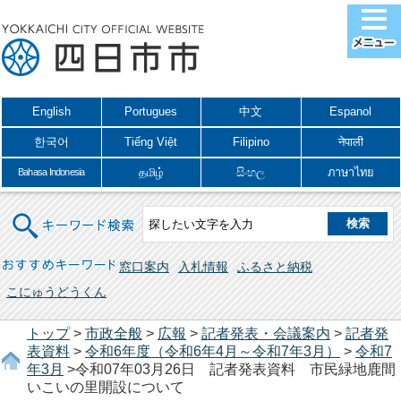
English
Portugues
中文
Espanol
한국어
Tiếng Việt
Filipino
नेपाली
தமிழ்
සිංහල
ภาษาไทย
Bahasa Indonesia
キーワード検索
おすすめキーワード
窓口案内
入札情報
ふるさと納税
こにゅうどうくん
トップ
>
市政全般
>
広報
>
記者発表・会議案内
>
記者発
表資料
>
令和6年度（令和6年4月～令和7年3月）
>
令和7
年3月
>令和07年03月26日 記者発表資料 市民緑地鹿間
いこいの里開設について