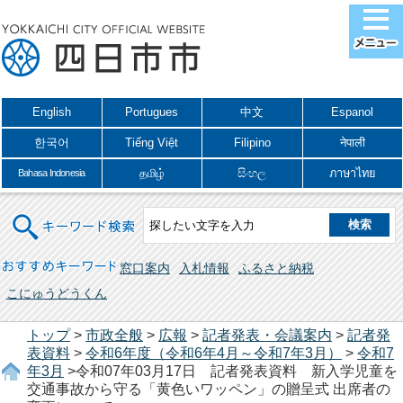
English
Portugues
中文
Espanol
한국어
Tiếng Việt
Filipino
नेपाली
தமிழ்
සිංහල
ภาษาไทย
Bahasa Indonesia
キーワード検索
おすすめキーワード
窓口案内
入札情報
ふるさと納税
こにゅうどうくん
トップ
>
市政全般
>
広報
>
記者発表・会議案内
>
記者発
表資料
>
令和6年度（令和6年4月～令和7年3月）
>
令和7
年3月
>令和07年03月17日 記者発表資料 新入学児童を
交通事故から守る「黄色いワッペン」の贈呈式 出席者の