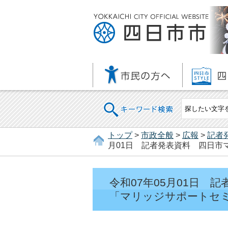
キーワード検索
トップ
>
市政全般
>
広報
>
記者
月01日 記者発表資料 四日市
令和07年05月01日
「マリッジサポートセミ