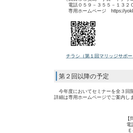
電話０５９－３５５－１３２０ 
専用ホームページ https://yokkaichi-
チラシ（第１回マリッジサポー
第２回以降の予定
今年度においてセミナーを全３回開
詳細は専用ホームページでご案内し
【問い合わせ】こども
電話：059-354-803
Ｅ-mail：kodomomirai