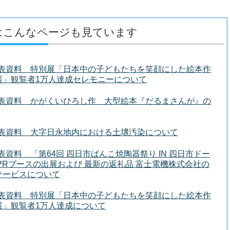
はこんなページも見ています
者発表資料 特別展「日本中の子どもたちを笑顔にした絵本作
展」観覧者1万人達成セレモニーについて
者発表資料 かがくいひろし作 大型絵本『だるまさんが』の
者発表資料 大字日永地内における土壌汚染について
発表資料 「第64回 四日市ばんこ焼陶器祭り IN 四日市ドー
PRブースの出展および 最新の返礼品 富士電機株式会社の
サービスについて
者発表資料 特別展「日本中の子どもたちを笑顔にした絵本作
展」観覧者1万人達成について