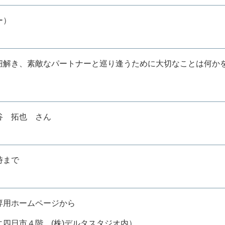
ー）
解き、素敵なパートナーと巡り逢うために大切なことは何か
谷 拓也 さん
時まで
専用ホームページから
日市４階 (株)デルタスタジオ内）