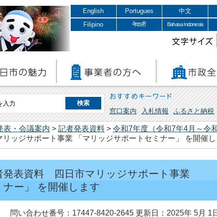
English
Portugues
中文
Filipino
नेपाली
Bahasa Indonesia
文字サイズ
おすすめキーワード
窓口案内
入札情報
ふるさと納税
発表・会議案内
>
記者発表資料
>
令和7年度（令和7年4月～令和
マリッジサポート事業 「マリッジサポートセミナー」 を開催し
 記者発表資料 四日市マリッジサポート事業
ナー」 を開催します
問い合わせ番号：17447-8420-2645
更新日：2025年 5月 1