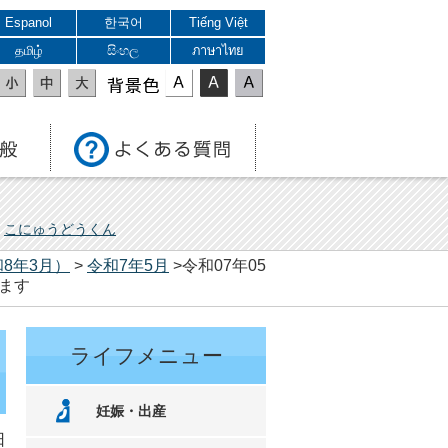
Espanol
한국어
Tiếng Việt
தமிழ்
සිංහල
ภาษาไทย
表示色
こにゅうどうくん
8年3月）
>
令和7年5月
>令和07年05
ます
ライフメニュー
妊娠・出産
日