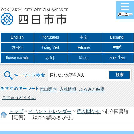
English
Portugues
中文
Espanol
한국어
Tiếng Việt
Filipino
नेपाली
தமிழ்
සිංහල
ภาษาไทย
Bahasa Indonesia
キーワード検索
おすすめキーワード
窓口案内
入札情報
ふるさと納税
こにゅうどうくん
トップ
>
イベントカレンダー
>
読み聞かせ
>市立図書館
【定例】「絵本の読みきかせ」