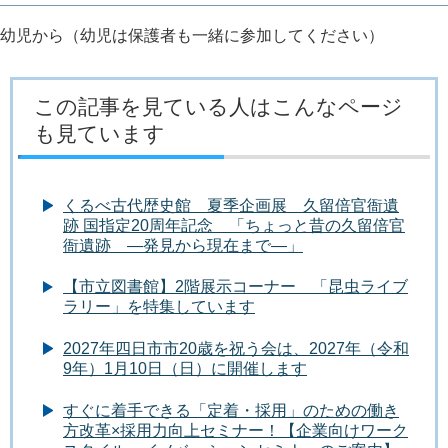
幼児から（幼児は保護者も一緒に参加してください）
この記事を見ている人はこんなページ
も見ています
くるべ古代歴史館 夏季企画展 久留倍官衙遺
跡 国指定20周年記念 「ちょっと昔の久留倍官
衙遺跡 ―発見から現在まで―」
【市立図書館】2階展示コーナー 「昆虫ライブ
ラリー」を特集しています
2027年四日市市20歳を祝う会は、2027年（令和
9年）1月10日（日）に開催します
すぐに着手できる「定着・採用」のための働き
方改革×採用力向上セミナー！【企業向けワーク