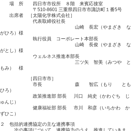
場 所 四日市市役所 ８階 来賓応接室
〒510-8601 三重県四日市市諏訪町１番5号
出席者 ［太陽化学株式会社］
代表取締役社長
山崎 長宏（やまざき な
がひろ）様
執行役員 コーポレート本部長
山崎 長俊（やまざき な
がとし）様
ウェルネス推進本部長
三ツ矢 智美（みつや と
もみ） 様
［四日市市］
市長 森 智広（もり とも
ひろ）
政策推進部 部長 川口 純史（かわぐち じ
ゅんじ）
健康福祉部 部長 市川 和彦（いちかわ か
ずひこ）
２ 包括的連携協定の主な連携事項
次の事項について、連携協力のうえ、推進していきま