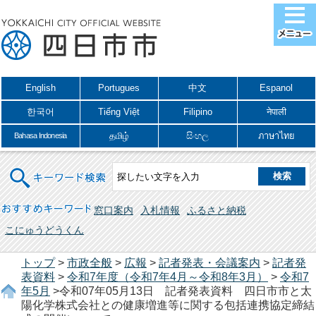
English
Portugues
中文
Espanol
한국어
Tiếng Việt
Filipino
नेपाली
தமிழ்
සිංහල
ภาษาไทย
Bahasa Indonesia
キーワード検索
おすすめキーワード
窓口案内
入札情報
ふるさと納税
こにゅうどうくん
トップ
>
市政全般
>
広報
>
記者発表・会議案内
>
記者発
表資料
>
令和7年度（令和7年4月～令和8年3月）
>
令和7
年5月
>令和07年05月13日 記者発表資料 四日市市と太
陽化学株式会社との健康増進等に関する包括連携協定締結