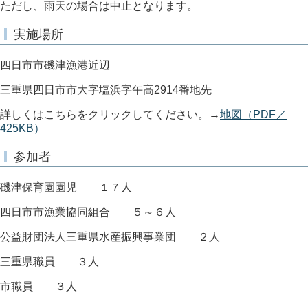
ただし、雨天の場合は中止となります。
実施場所
四日市市磯津漁港近辺
三重県四日市市大字塩浜字午高2914番地先
詳しくはこちらをクリックしてください。→
地図（PDF／
425KB）
参加者
磯津保育園園児 １７人
四日市市漁業協同組合 ５～６人
公益財団法人三重県水産振興事業団 ２人
三重県職員 ３人
市職員 ３人