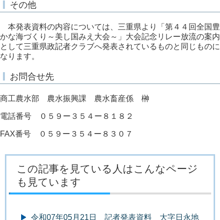
その他
本発表資料の内容については、三重県より「第４４回全国豊
かな海づくり～美し国みえ大会～」大会記念リレー放流の案内
として三重県政記者クラブへ発表されているものと同じものに
なります。
お問合せ先
商工農水部 農水振興課 農水畜産係 榊
電話番号 ０５９ー３５４ー８１８２
FAX番号 ０５９ー３５４ー８３０７
この記事を見ている人はこんなページ
も見ています
令和07年05月21日 記者発表資料 大字日永地