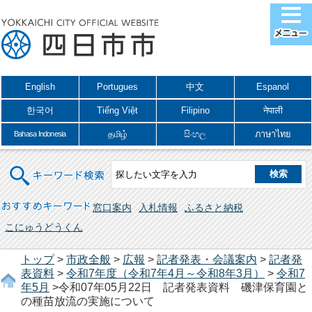
English
Portugues
中文
Espanol
한국어
Tiếng Việt
Filipino
नेपाली
தமிழ்
සිංහල
ภาษาไทย
Bahasa Indonesia
キーワード検索
おすすめキーワード
窓口案内
入札情報
ふるさと納税
こにゅうどうくん
トップ
>
市政全般
>
広報
>
記者発表・会議案内
>
記者発
表資料
>
令和7年度（令和7年4月～令和8年3月）
>
令和7
年5月
>令和07年05月22日 記者発表資料 磯津保育園と
の種苗放流の実施について