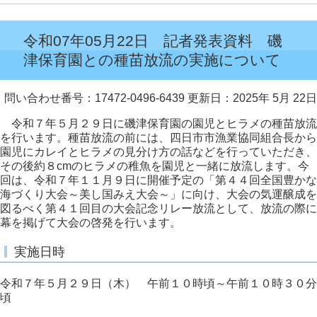
令和07年05月22日 記者発表資料 磯
津保育園との種苗放流の実施について
問い合わせ番号：17472-0496-6439
更新日：2025年 5月 22日
令和７年５月２９日に磯津保育園の園児とヒラメの種苗放流
を行います。種苗放流の前には、四日市市漁業協同組合長から
園児にカレイとヒラメの見分け方の話などを行っていただき、
その後約８cmのヒラメの稚魚を園児と一緒に放流します。今
回は、令和７年１１月９日に開催予定の「第４４回全国豊かな
海づくり大会～美し国みえ大会～」に向け、大会の気運醸成を
図るべく第４１回目の大会記念リレー放流として、放流の際に
幕を掲げて大会の啓発を行います。
実施日時
令和７年５月２９日（木） 午前１０時頃～午前１０時３０分
頃