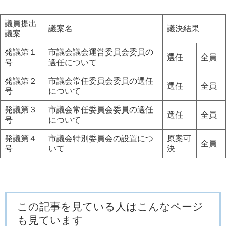
議員提出
議案名
議決結果
議案
発議第１
市議会議会運営委員会委員の
選任
全員
号
選任について
発議第２
市議会常任委員会委員の選任
選任
全員
号
について
発議第３
市議会常任委員会委員の選任
選任
全員
号
について
発議第４
市議会特別委員会の設置につ
原案可
全員
号
いて
決
この記事を見ている人はこんなページ
も見ています