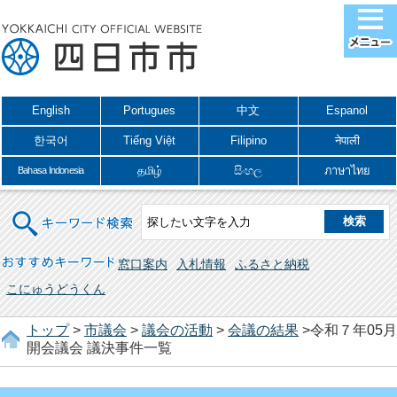
English
Portugues
中文
Espanol
한국어
Tiếng Việt
Filipino
नेपाली
தமிழ்
සිංහල
ภาษาไทย
Bahasa Indonesia
キーワード検索
おすすめキーワード
窓口案内
入札情報
ふるさと納税
こにゅうどうくん
トップ
>
市議会
>
議会の活動
>
会議の結果
>令和７年05月
開会議会 議決事件一覧