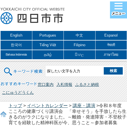
English
Portugues
中文
Espanol
한국어
Tiếng Việt
Filipino
नेपाली
தமிழ்
සිංහල
ภาษาไทย
Bahasa Indonesia
キーワード検索
おすすめキーワード
窓口案内
入札情報
ふるさと納税
こにゅうどうくん
トップ
>
イベントカレンダー
>
講座・講演
>令和８年度
こころの健康づくり講演会 「幸せそう」を手放したら生
きるのがラクになりました。～離婚・発達障害・不登校子
育てを経験した精神科医が今、思うこと～参加者募集