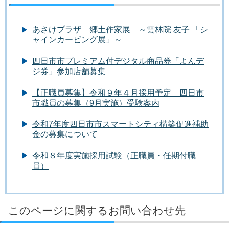
あさけプラザ 郷土作家展 ～雲林院 友子 「シ
ャインカービング展」～
四日市市プレミアム付デジタル商品券「よんデ
ジ券」参加店舗募集
【正職員募集】令和９年４月採用予定 四日市
市職員の募集（9月実施）受験案内
令和7年度四日市市スマートシティ構築促進補助
金の募集について
令和８年度実施採用試験（正職員・任期付職
員）
このページに関するお問い合わせ先