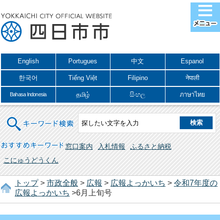
English
Portugues
中文
Espanol
한국어
Tiếng Việt
Filipino
नेपाली
தமிழ்
සිංහල
ภาษาไทย
Bahasa Indonesia
キーワード検索
おすすめキーワード
窓口案内
入札情報
ふるさと納税
こにゅうどうくん
トップ
>
市政全般
>
広報
>
広報よっかいち
>
令和7年度の
広報よっかいち
>6月上旬号