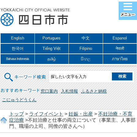
English
Portugues
中文
Espanol
한국어
Tiếng Việt
Filipino
नेपाली
தமிழ்
සිංහල
ภาษาไทย
Bahasa Indonesia
キーワード検索
おすすめキーワード
窓口案内
入札情報
ふるさと納税
こにゅうどうくん
トップ
>
ライフイベント
>
妊娠・出産
>
不妊治療・不育
症治療
>不妊治療と仕事の両立について（事業主、人事部
門、職場の上司、同僚の皆さんへ）