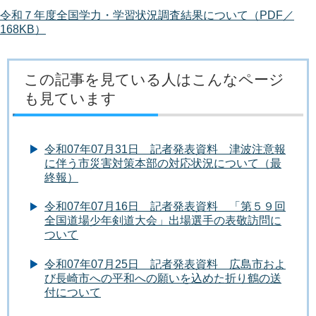
令和７年度全国学力・学習状況調査結果について（PDF／
168KB）
この記事を見ている人はこんなページ
も見ています
令和07年07月31日 記者発表資料 津波注意報
に伴う市災害対策本部の対応状況について（最
終報）
令和07年07月16日 記者発表資料 「第５９回
全国道場少年剣道大会」出場選手の表敬訪問に
ついて
令和07年07月25日 記者発表資料 広島市およ
び長崎市への平和への願いを込めた折り鶴の送
付について