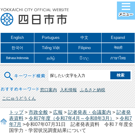
English
Portugues
中文
Espanol
한국어
Tiếng Việt
Filipino
नेपाली
தமிழ்
සිංහල
ภาษาไทย
Bahasa Indonesia
キーワード検索
おすすめキーワード
窓口案内
入札情報
ふるさと納税
こにゅうどうくん
トップ
>
市政全般
>
広報
>
記者発表・会議案内
>
記者発
表資料
>
令和7年度（令和7年4月～令和8年3月）
>
令和7
年7月
>令和07年07月31日 記者発表資料 令和７年度全
国学力・学習状況調査結果について