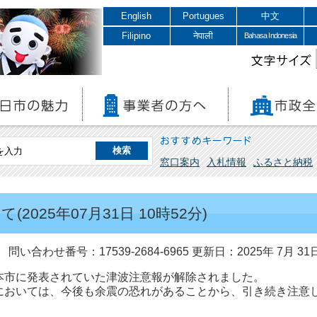
English
Portugues
中文
Filipino
नेपाली
Bahasa Indonesia
文字サイズ
おすすめキーワード
窓口案内
入札情報
ふるさと納税
025年07月31日 10時52分)
問い合わせ番号：17539-2684-6965
更新日：2025年 7月 31
本市に発表されていた津波注意報が解除されました。
においては、今後も余震の恐れがあることから、引き続き注意