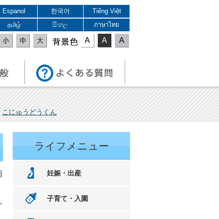
Espanol
한국어
Tiếng Việt
தமிழ்
සිංහල
ภาษาไทย
表示色
こにゅうどうくん
ライフメニュー
妊娠・出産
日
子育て・入園
し