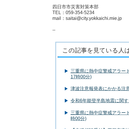
四日市市災害対策本部
TEL：059-354-5234
mail：saitai@city.yokkaichi.mie.jp
--
この記事を見ている人
三重県に熱中症警戒アラートが
17時00分)
津波注意報発表にかかる注意喚起(
令和6年能登半島地震に関
三重県に熱中症警戒アラートが
時00分)