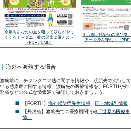
今年もあなたの血を狙って奴らがやっ
用心編：感染症の運び屋
てくる！～ダニ・蚊の襲来に備えよ～
アーで身を守れ！（PDF／
（PDF／5MB）
海外へ渡航する場合
渡航前に、チクングニア熱に関する情報や、渡航先で流行して
いる感染症に関する情報、渡航先の医療情報を、FORTHや外
務省などの公式な情報源で確認しておきましょう。
【FORTH】
海外感染症発生情報
、
国・地域別情報
【外務省】渡航先での医療機関情報
「世界の医療事
情」