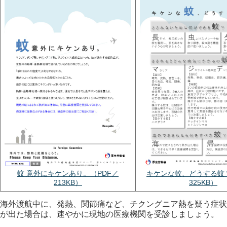
蚊 意外にキケンあり。（PDF／
キケンな蚊、どうする蚊？
213KB）
325KB）
海外渡航中に、発熱、関節痛など、チクングニア熱を疑う症状
が出た場合は、速やかに現地の医療機関を受診しましょう。