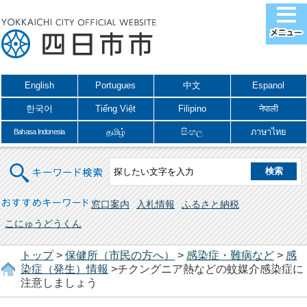
English
Portugues
中文
Espanol
한국어
Tiếng Việt
Filipino
नेपाली
தமிழ்
සිංහල
ภาษาไทย
Bahasa Indonesia
キーワード検索
おすすめキーワード
窓口案内
入札情報
ふるさと納税
こにゅうどうくん
トップ
>
保健所（市民の方へ）
>
感染症・難病など
>
感
染症（発生）情報
>チクングニア熱などの蚊媒介感染症に
注意しましょう