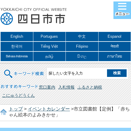
English
Portugues
中文
Espanol
한국어
Tiếng Việt
Filipino
नेपाली
தமிழ்
සිංහල
ภาษาไทย
Bahasa Indonesia
キーワード検索
おすすめキーワード
窓口案内
入札情報
ふるさと納税
こにゅうどうくん
トップ
>
イベントカレンダー
>市立図書館【定例】「赤ち
ゃん絵本のよみきかせ」