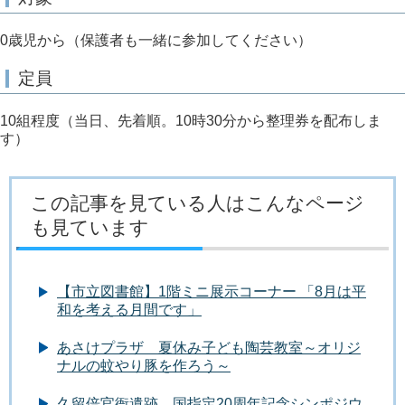
0歳児から（保護者も一緒に参加してください）
定員
10組程度（当日、先着順。10時30分から整理券を配布しま
す）
この記事を見ている人はこんなページ
も見ています
【市立図書館】1階ミニ展示コーナー 「8月は平
和を考える月間です」
あさけプラザ 夏休み子ども陶芸教室～オリジ
ナルの蚊やり豚を作ろう～
久留倍官衙遺跡 国指定20周年記念シンポジウ