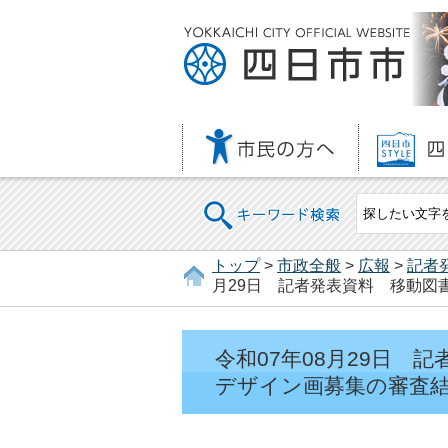
キーワード検索
トップ
>
市政全般
>
広報
>
記者
月29日 記者発表資料 移動図
令和07年08月29日
デザイン画募集の審査