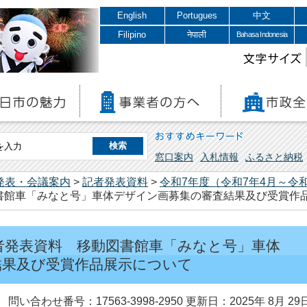
English
Portugues
中文
Filipino
नेपाली
Bahasa Indonesia
文字サイズ
おすすめキーワード
窓口案内
入札情報
ふるさと納税
発表・会議案内
>
記者発表資料
>
令和7年度（令和7年4月～令和
書館車「みなと号」車体デザイン画募集の審査結果及び受賞作
 記者発表資料 移動図書館車「みなと号」車体
結果及び受賞作品展示について
問い合わせ番号：17563-3998-2950
更新日：2025年 8月 29