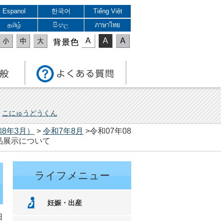
Espanol
한국어
Tiếng Việt
தமிழ்
සිංහල
ภาษาไทย
表示色
こにゅうどうくん
8年3月）
>
令和7年8月
>令和07年08
品展示について
ライフメニュー
妊娠・出産
日