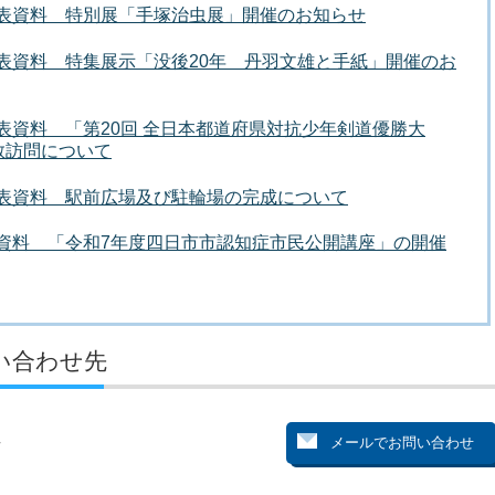
者発表資料 特別展「手塚治虫展」開催のお知らせ
者発表資料 特集展示「没後20年 丹羽文雄と手紙」開催のお
発表資料 「第20回 全日本都道府県対抗少年剣道優勝大
敬訪問について
者発表資料 駅前広場及び駐輪場の完成について
発表資料 「令和7年度四日市市認知症市民公開講座」の開催
い合わせ先
号