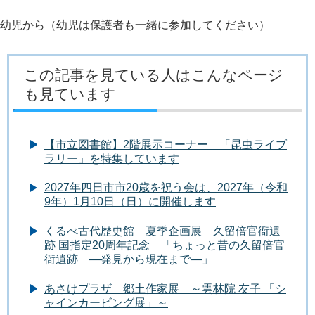
幼児から（幼児は保護者も一緒に参加してください）
この記事を見ている人はこんなページ
も見ています
【市立図書館】2階展示コーナー 「昆虫ライブ
ラリー」を特集しています
2027年四日市市20歳を祝う会は、2027年（令和
9年）1月10日（日）に開催します
くるべ古代歴史館 夏季企画展 久留倍官衙遺
跡 国指定20周年記念 「ちょっと昔の久留倍官
衙遺跡 ―発見から現在まで―」
あさけプラザ 郷土作家展 ～雲林院 友子 「シ
ャインカービング展」～