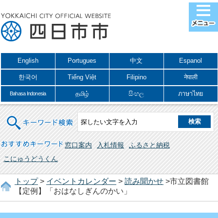
English
Portugues
中文
Espanol
한국어
Tiếng Việt
Filipino
नेपाली
தமிழ்
සිංහල
ภาษาไทย
Bahasa Indonesia
キーワード検索
おすすめキーワード
窓口案内
入札情報
ふるさと納税
こにゅうどうくん
トップ
>
イベントカレンダー
>
読み聞かせ
>市立図書館
【定例】「おはなしぎんのかい」