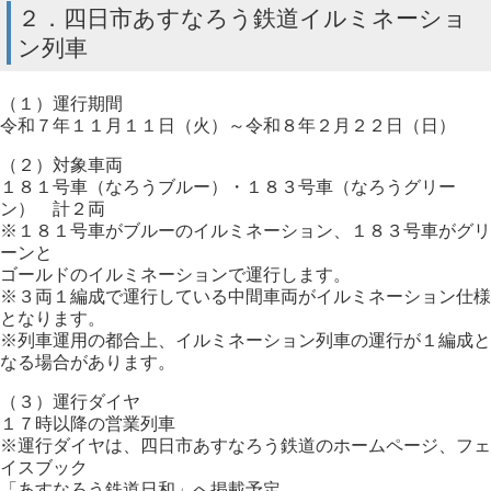
２．四日市あすなろう鉄道イルミネーショ
ン列車
（１）運行期間
令和７年１１月１１日（火）～令和８年２月２２日（日）
（２）対象車両
１８１号車（なろうブルー）・１８３号車（なろうグリー
ン） 計２両
※１８１号車がブルーのイルミネーション、１８３号車がグリ
ーンと
ゴールドのイルミネーションで運行します。
※３両１編成で運行している中間車両がイルミネーション仕様
となります。
※列車運用の都合上、イルミネーション列車の運行が１編成と
なる場合があります。
（３）運行ダイヤ
１７時以降の営業列車
※運行ダイヤは、四日市あすなろう鉄道のホームページ、フェ
イスブック
「あすなろう鉄道日和」へ掲載予定。