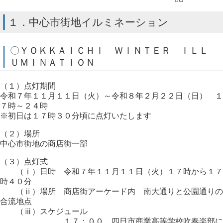
１．中心市街地イルミネーション
〇ＹＯＫＫＡＩＣＨＩ ＷＩＮＴＥＲ ＩＬＬ
ＵＭＩＮＡＴＩＯＮ
（１）点灯期間
令和７年１１月１１日（火）～令和８年２月２２日（日） １
７時～２４時
※初日は１７時３０分頃に点灯いたします
（２）場所
中心市街地の商店街一部
（３）点灯式
（ⅰ）日時 令和７年１１月１１日（火）１７時から１７
時４０分
（ⅱ）場所 商店街アーケード内 南大通りと公園通りの
合流地点
（ⅲ）スケジュール
１７：００ 四日市商業高等学校吹奏楽部に