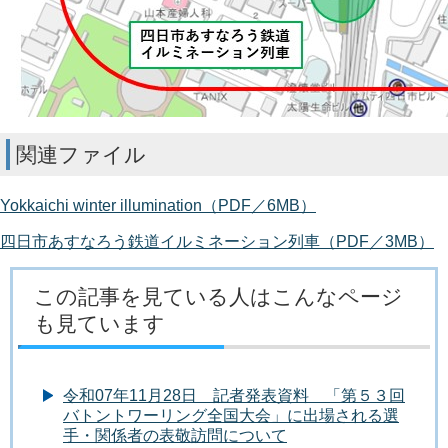
関連ファイル
Yokkaichi winter illumination（PDF／6MB）
四日市あすなろう鉄道イルミネーション列車（PDF／3MB）
この記事を見ている人はこんなページ
も見ています
令和07年11月28日 記者発表資料 「第５３回
バトントワーリング全国大会」に出場される選
手・関係者の表敬訪問について