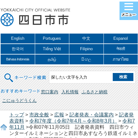
English
Portugues
中文
Espanol
한국어
Tiếng Việt
Filipino
नेपाली
தமிழ்
සිංහල
ภาษาไทย
Bahasa Indonesia
キーワード検索
おすすめキーワード
窓口案内
入札情報
ふるさと納税
こにゅうどうくん
トップ
>
市政全般
>
広報
>
記者発表・会議案内
>
記者発
表資料
>
令和7年度（令和7年4月～令和8年3月）
>
令和7
年11月
>令和07年11月05日 記者発表資料 四日市ウィ
ンターイルミネーションと四日市あすなろう鉄道イルミネ