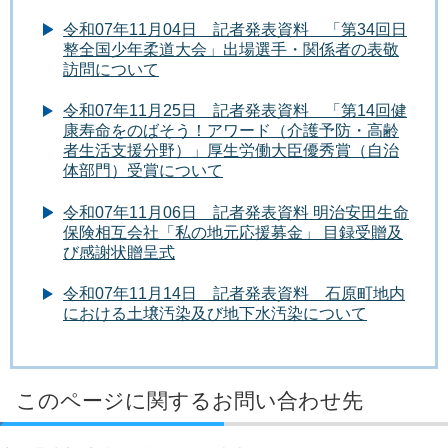
令和07年11月04日 記者発表資料 「第34回日
整全国少年柔道大会」出場選手・関係者の表敬
訪問について
令和07年11月25日 記者発表資料 「第14回健
康寿命をのばそう！アワード（介護予防・高齢
者生活支援分野）」厚生労働大臣優秀賞（自治
体部門）受賞について
令和07年11月06日 記者発表資料 明治安田生命
保険相互会社「私の地元応援募金」 目録受贈及
び感謝状贈呈式
令和07年11月14日 記者発表資料 石原町地内
における土壌汚染及び地下水汚染について
このページに関するお問い合わせ先