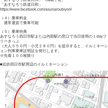
「あすなろう鉄道日和」
https://www.facebook.com/asunaroubiyori/
（４）乗車料金
通常運賃で乗車可能
（５）乗車特典
あすなろう四日市駅または内部駅の窓口で当日使用の１dayフ
リーきっぷ
（大人５５０円・小児２８０円）を提示すると、イルミネーシ
ョン列車乗車証明証を発行します。
※先着１００枚限り
■近鉄四日市駅周辺のイルミネーション