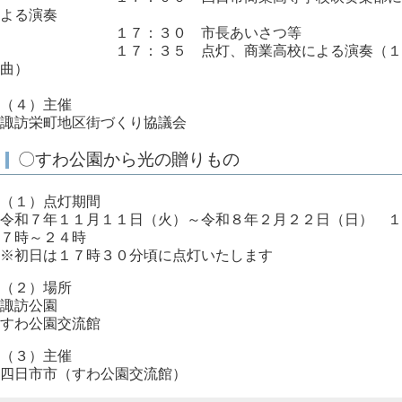
よる演奏
１７：３０ 市長あいさつ等
１７：３５ 点灯、商業高校による演奏（１
曲）
（４）主催
諏訪栄町地区街づくり協議会
〇すわ公園から光の贈りもの
（１）点灯期間
令和７年１１月１１日（火）～令和８年２月２２日（日） １
７時～２４時
※初日は１７時３０分頃に点灯いたします
（２）場所
諏訪公園
すわ公園交流館
（３）主催
四日市市（すわ公園交流館）