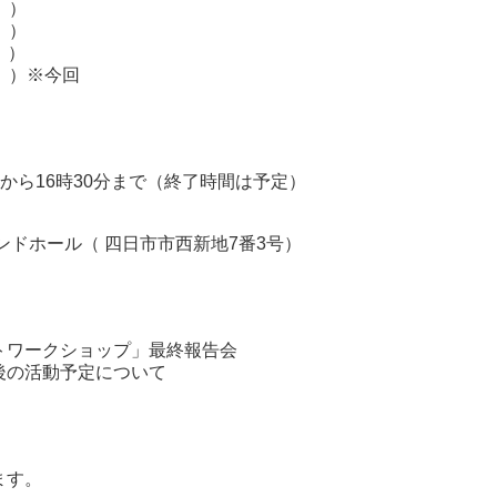
））
））
））
））※今回
から16時30分まで（終了時間は予定）
ドホール（ 四日市市西新地7番3号）
ワークショップ」最終報告会
後の活動予定について
ます。