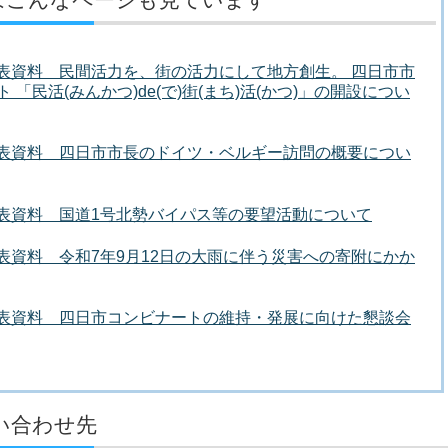
者発表資料 民間活力を、街の活力にして地方創生。 四日市市
「民活(みんかつ)de(で)街(まち)活(かつ)」の開設につい
者発表資料 四日市市長のドイツ・ベルギー訪問の概要につい
者発表資料 国道1号北勢バイパス等の要望活動について
発表資料 令和7年9月12日の大雨に伴う災害への寄附にかか
者発表資料 四日市コンビナートの維持・発展に向けた懇談会
い合わせ先