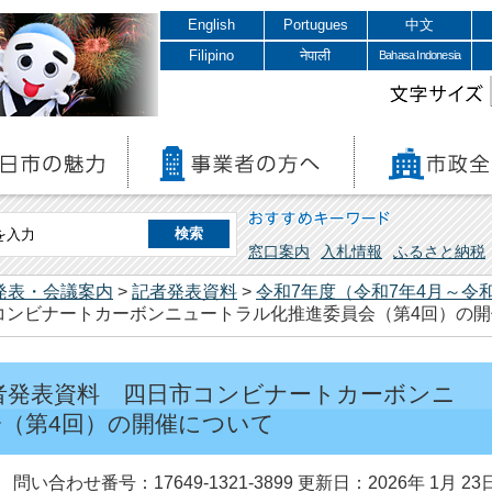
English
Portugues
中文
Filipino
नेपाली
Bahasa Indonesia
文字サイズ
おすすめキーワード
窓口案内
入札情報
ふるさと納税
発表・会議案内
>
記者発表資料
>
令和7年度（令和7年4月～令和
コンビナートカーボンニュートラル化推進委員会（第4回）の
 記者発表資料 四日市コンビナートカーボンニ
（第4回）の開催について
問い合わせ番号：17649-1321-3899
更新日：2026年 1月 23