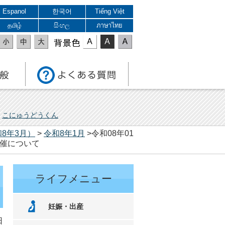
Espanol
한국어
Tiếng Việt
தமிழ்
සිංහල
ภาษาไทย
表示色
こにゅうどうくん
8年3月）
>
令和8年1月
>令和08年01
開催について
ライフメニュー
妊娠・出産
日