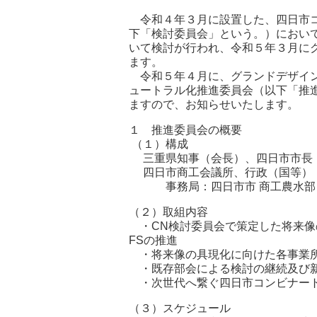
令和４年３月に設置した、四日市コ
下「検討委員会」という。）において
いて検討が行われ、令和５年３月に
ます。
令和５年４月に、グランドデザイン
ュートラル化推進委員会（以下「推
ますので、お知らせいたします。
１ 推進委員会の概要
（１）構成
三重県知事（会長）、四日市市長（
四日市商工会議所、行政（国等）（
事務局：四日市市 商工農水部 
（２）取組内容
・CN検討委員会で策定した将来像
FSの推進
・将来像の具現化に向けた各事業
・既存部会による検討の継続及び新
・次世代へ繋ぐ四日市コンビナート
（３）スケジュール