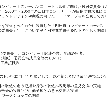
ンビナートのカーボンニュートラル化に向けた検討委員会（
、2030年・2050年の四日市コンビナートが目指す将来像につ
グランドデザインや実現に向けたロードマップ等を公表してお
を実現すべく新たに設置した「四日市コンビナートカーボン
進委員会」）」について第４回推進委員会を以下のとおり開催
委員長）、コンビナート関連企業、学識経験者、
別紙：委員会構成員名簿のとおり）
工業振興課
の具現化に向けた行動として、既存部会及び企業間連携による
所の取組の進捗把握や行政の取組み説明等の意見交換の実施
部会の設置並びに他業種との意見交換の実施
ワークショップの開催