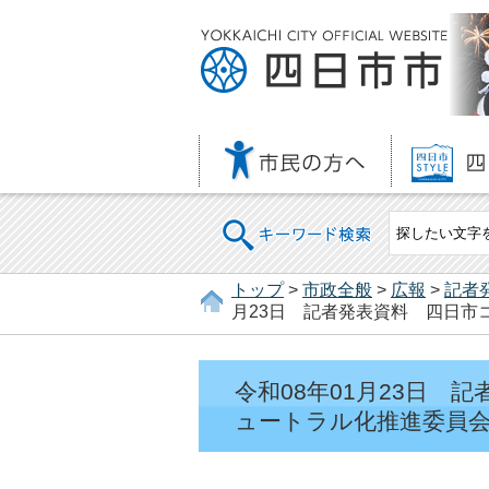
キーワード検索
トップ
>
市政全般
>
広報
>
記者
月23日 記者発表資料 四日市
令和08年01月23日
ュートラル化推進委員会