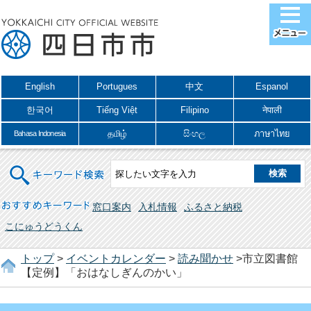
English
Portugues
中文
Espanol
한국어
Tiếng Việt
Filipino
नेपाली
தமிழ்
සිංහල
ภาษาไทย
Bahasa Indonesia
キーワード検索
おすすめキーワード
窓口案内
入札情報
ふるさと納税
こにゅうどうくん
トップ
>
イベントカレンダー
>
読み聞かせ
>市立図書館
【定例】「おはなしぎんのかい」