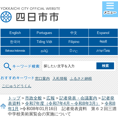
English
Portugues
中文
Espanol
한국어
Tiếng Việt
Filipino
नेपाली
தமிழ்
සිංහල
ภาษาไทย
Bahasa Indonesia
キーワード検索
おすすめキーワード
窓口案内
入札情報
ふるさと納税
こにゅうどうくん
トップ
>
市政全般
>
広報
>
記者発表・会議案内
>
記者発
表資料
>
令和7年度（令和7年4月～令和8年3月）
>
令和8
年1月
>令和08年01月16日 記者発表資料 第６２回三泗
中学校美術展覧会の実施について