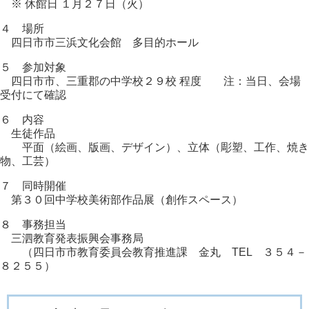
※ 休館日 １月２７日（火）
４ 場所
四日市市三浜文化会館 多目的ホール
５ 参加対象
四日市市、三重郡の中学校２９校 程度 注：当日、会場
受付にて確認
６ 内容
生徒作品
平面（絵画、版画、デザイン）、立体（彫塑、工作、焼き
物、工芸）
７ 同時開催
第３０回中学校美術部作品展（創作スペース）
８ 事務担当
三泗教育発表振興会事務局
（四日市市教育委員会教育推進課 金丸 TEL ３５４－
８２５５）