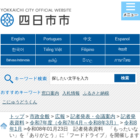
English
Portugues
中文
Espanol
한국어
Tiếng Việt
Filipino
नेपाली
தமிழ்
සිංහල
ภาษาไทย
Bahasa Indonesia
キーワード検索
おすすめキーワード
窓口案内
入札情報
ふるさと納税
こにゅうどうくん
トップ
>
市政全般
>
広報
>
記者発表・会議案内
>
記者発
表資料
>
令和7年度（令和7年4月～令和8年3月）
>
令和8
年1月
>令和08年01月23日 記者発表資料 「もったいな
い」を「ありがとう」に「フードドライブ」を開催します