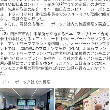
紹介や四日市コンビナート先進化検討会での企業との連携実
績・先進的取組の紹介、また、四日市コンビナートカーボンニ
ュートラル（ＣＮ）化推進委員会でのＣＮへ向けた取組の紹介
をし、意見交換を行った。
さらに、意見交換後は、エボニック社内の施設視察を実施し
た。
（2）四日市市内に事業所が立地する日本エア・リキード合同
会社の本社となるエア・リキード社のオーバーハウゼンプラン
ト、アントワーププラントを訪問した。オーバーハウゼンプラ
ントでは、20MW級のプロトン交換膜（PEM）水電解プラン
ト、アントワーププラントでは世界初の工業規模のアンモニア
分解パイロットプラントを視察し、今後の水素・アンモニア利
用の展望について意見交換を行うことで、四日市市での水素・
アンモニア利用の可能性検討に向けた知見を得ることができ
た。
（1）エボニック社での視察