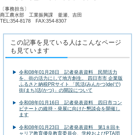
〔事務担当〕
商工農水部 工業振興課 釜瀬、吉田
TEL:354-8178 FAX:354-8307
この記事を見ている人はこんなページ
も見ています
令和08年01月28日 記者発表資料 民間活力
を、街の活力にして地方創生。 四日市市 企業版
ふるさと納税PRサイト 「民活(みんかつ)de(で)
街(まち)活(かつ)」の開設について
令和08年01月16日 記者発表資料 四日市コン
ビナートの維持・発展に向けた懇談会を開催し
ます
令和08年01月23日 記者発表資料 第1８回キ
ャリア教育優良教育委員会、学校およびPTA団