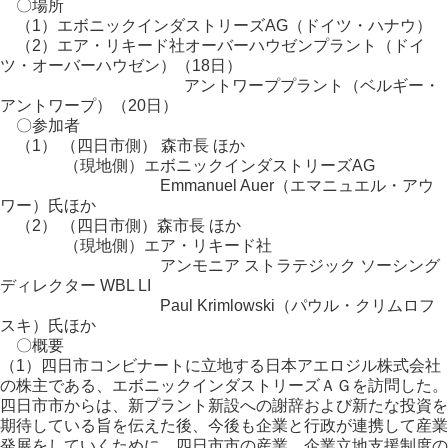
〇場所
（1）エボニックインダストリーズAG（ドイツ・ハナウ）
（2）エア・リキード社オーバーハウゼンプラント（ドイ
ツ・オーバーハウゼン）（18日）
アントワーププラント（ベルギー・
アントワープ）（20日）
〇参加者
（1） （四日市側） 森市長 ほか
（現地側）エボニックインダストリーズAG
Emmanuel Auer（エマニュエル・アウ
ワー）氏ほか
（2） （四日市側）森市長 ほか
（現地側）エア・リキード社
アンモニア ストラテジック ソーシング
ディレクター WBL LI
Paul Krimlowski（パウル・クリムロフ
スキ）氏ほか
〇概要
（1）四日市コンビナートに立地する日本アエロジル株式会社
の株主である、エボニックインダストリーズＡＧを訪問した。
四日市市からは、新プラント新設への謝辞および新たな投資を
期待している旨を伝えた後、今後も企業と行政が連携して産業
発展をしていくために、四日市市の産業、企業立地支援制度の