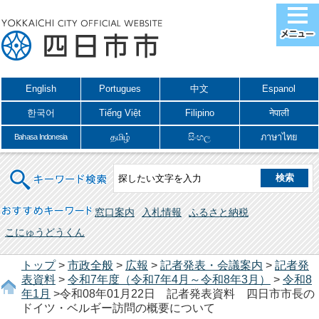
English
Portugues
中文
Espanol
한국어
Tiếng Việt
Filipino
नेपाली
தமிழ்
සිංහල
ภาษาไทย
Bahasa Indonesia
キーワード検索
おすすめキーワード
窓口案内
入札情報
ふるさと納税
こにゅうどうくん
トップ
>
市政全般
>
広報
>
記者発表・会議案内
>
記者発
表資料
>
令和7年度（令和7年4月～令和8年3月）
>
令和8
年1月
>令和08年01月22日 記者発表資料 四日市市長の
ドイツ・ベルギー訪問の概要について