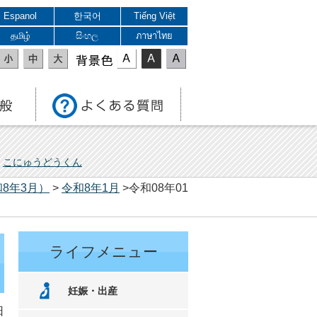
Espanol
한국어
Tiếng Việt
தமிழ்
සිංහල
ภาษาไทย
表示色
こにゅうどうくん
8年3月）
>
令和8年1月
>令和08年01
ライフメニュー
妊娠・出産
日