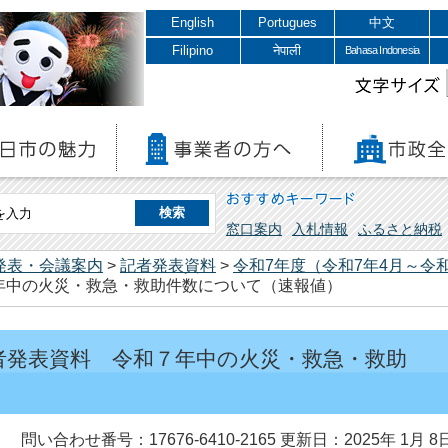
English
Portugues
中文
Filipino
नेपाली
Bahasa Indonesia
文字サイズ
おすすめキーワード
窓口案内
入札情報
ふるさと納税
発表・会議案内
>
記者発表資料
>
令和7年度（令和7年4月～令和
年中の火災・救急・救助件数について（速報値）
記者発表資料 令和７年中の火災・救急・救助
）
問い合わせ番号：17676-6410-2165
更新日：2025年 1月 8