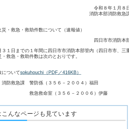
令和８年１月８
消防本部消防救急
火災・救急・救助件数について（速報値）
四日市市消防本
３１日までの１年間に四日市市消防本部管内（四日市市、三
災・救急・救助件数は次のとおりです。
数について
sokuhouchi（PDF／416KB）
消防救急課 警防係（３５６－２００４）福田
３５６－２００６）伊藤
はこんなページも見ています