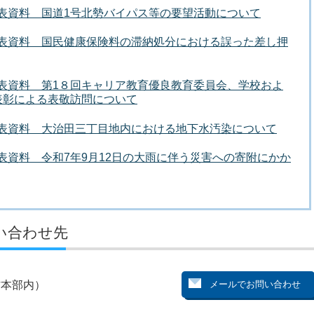
者発表資料 国道1号北勢バイパス等の要望活動について
者発表資料 国民健康保険料の滞納処分における誤った差し押
者発表資料 第1８回キャリア教育優良教育委員会、学校およ
表彰による表敬訪問について
者発表資料 大治田三丁目地内における地下水汚染について
発表資料 令和7年9月12日の大雨に伴う災害への寄附にかか
い合わせ先
防本部内）