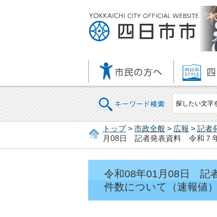
キーワード検索
トップ
>
市政全般
>
広報
>
記者
月08日 記者発表資料 令和７
令和08年01月08日 
件数について（速報値