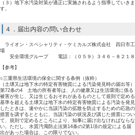
（３）地下水汚染対策が適正に実施されるよう指導していきま
す。
４．届出内容の問い合わせ
ライオン・スペシャリティ・ケミカルズ株式会社 四日市工
場
安全環境グループ 電話：（０５９）３４６－８２１８
【参考】
○三重県生活環境の保全に関する条例（抜粋）
（土壌又は地下水の特定有害物質による汚染発見時の届出等）
第72条の4 土地の所有者等は、人の健康又は生活環境に係る
被害が生じ、又は生じるおそれがあるものとして規則で定める
基準を超える土壌又は地下水の特定有害物質による汚染を発見
したときは、速やかに当該汚染の拡散を防止するための応急の
措置を講ずるとともに、当該汚染の状況及び講じた措置につい
て、規則で定めるところにより、知事に届け出なければならな
い。ただし、水質汚濁防止法第14条の2第1項の規定による届
出があった場合は、この限りでない。