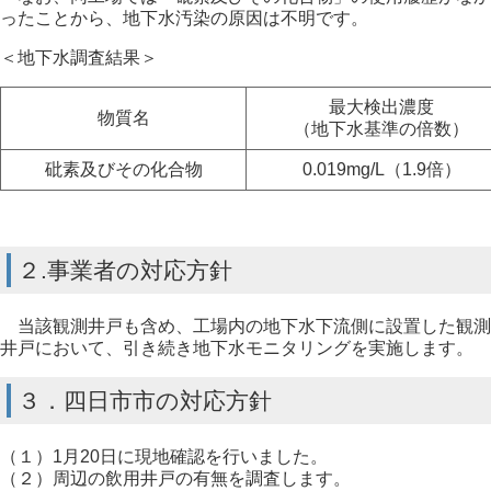
ったことから、地下水汚染の原因は不明です。
＜地下水調査結果＞
最大検出濃度
物質名
（地下水基準の倍数）
砒素及びその化合物
0.019mg/L（1.9倍）
２.事業者の対応方針
当該観測井戸も含め、工場内の地下水下流側に設置した観測
井戸において、引き続き地下水モニタリングを実施します。
３．四日市市の対応方針
（１）1月20日に現地確認を行いました。
（２）周辺の飲用井戸の有無を調査します。