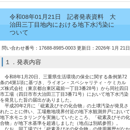
令和08年01月21日 記者発表資料 大
治田三丁目地内における地下水汚染に
ついて
問い合わせ番号：17688-8985-0003
更新日：2026年 1月 21日
１．発表内容
令和8年1月20日、三重県生活環境の保全に関する条例第72
条の4第1項に基づき、ライオン・スペシャリティ・ケミカル
ズ株式会社（東京都台東区蔵前一丁目3番28号）から同社四日
市工場（四日市市大治田三丁目3番71号）において地下水汚染
を発見した旨の届出がありました。
平成20年2月に「砒素及びその化合物」の土壌汚染が発見さ
れたことに伴い、工場敷地境界付近の地下水観測井戸において
地下水モニタリングを実施していたところ、「砒素及びその化
合物」が地下水基準を超過しました（地点は別紙参照）。
なお、同工場では「砒素及びその化合物」の使用履歴がなか