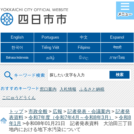
English
Portugues
中文
Espanol
한국어
Tiếng Việt
Filipino
नेपाली
தமிழ்
සිංහල
ภาษาไทย
Bahasa Indonesia
キーワード検索
おすすめキーワード
窓口案内
入札情報
ふるさと納税
こにゅうどうくん
トップ
>
市政全般
>
広報
>
記者発表・会議案内
>
記者発
表資料
>
令和7年度（令和7年4月～令和8年3月）
>
令和8
年1月
>令和08年01月21日 記者発表資料 大治田三丁目
地内における地下水汚染について