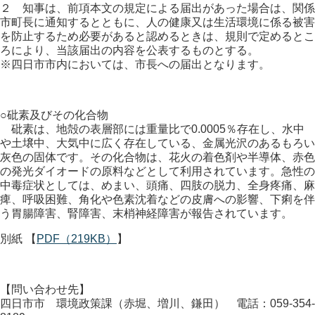
２ 知事は、前項本文の規定による届出があった場合は、関係
市町長に通知するとともに、人の健康又は生活環境に係る被害
を防止するため必要があると認めるときは、規則で定めるとこ
ろにより、当該届出の内容を公表するものとする。
※四日市市内においては、市長への届出となります。
○砒素及びその化合物
砒素は、地殻の表層部には重量比で0.0005％存在し、水中
や土壌中、大気中に広く存在している、金属光沢のあるもろい
灰色の固体です。その化合物は、花火の着色剤や半導体、赤色
の発光ダイオードの原料などとして利用されています。急性の
中毒症状としては、めまい、頭痛、四肢の脱力、全身疼痛、麻
痺、呼吸困難、角化や色素沈着などの皮膚への影響、下痢を伴
う胃腸障害、腎障害、末梢神経障害が報告されています。
別紙 【
PDF（219KB）
】
【問い合わせ先】
四日市市 環境政策課（赤堀、増川、鎌田） 電話：059-354-