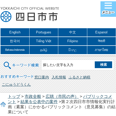
English
Portugues
中文
Espanol
한국어
Tiếng Việt
Filipino
नेपाली
தமிழ்
සිංහල
ภาษาไทย
Bahasa Indonesia
キーワード検索
おすすめキーワード
窓口案内
入札情報
ふるさと納税
こにゅうどうくん
トップ
>
市政全般
>
広聴（市民の声）
>
パブリックコメ
ント
>
結果を公表中の案件
>第２次四日市市情報化実行計
画（素案）にかかるパブリックコメント（意見募集）の結
果について