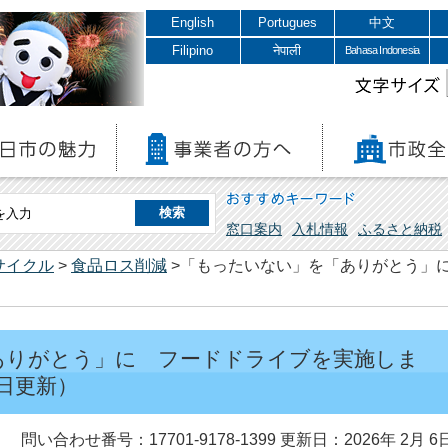
English
Portugues
中文
Filipino
नेपाली
Bahasa Indonesia
文字サイズ
おすすめキーワード
窓口案内
入札情報
ふるさと納税
サイクル
>
食品ロス削減
>「もったいない」を「ありがとう」
ありがとう」に フードドライブを実施しま
6日更新）
問い合わせ番号：17701-9178-1399
更新日：2026年 2月 6