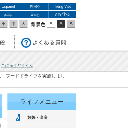
Espanol
한국어
Tiếng Việt
தமிழ்
සිංහල
ภาษาไทย
表示色
こにゅうどうくん
に フードドライブを実施しまし
ライフメニュー
妊娠・出産
日