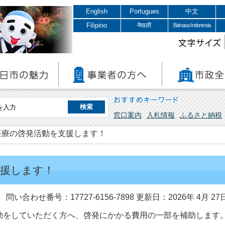
English
Portugues
中文
Filipino
नेपाली
Bahasa Indonesia
文字サイズ
おすすめキーワード
窓口案内
入札情報
ふるさと納税
医療の啓発活動を支援します！
支援します！
問い合わせ番号：17727-6156-7898
更新日：2026年 4月 27
をしていただく方へ、啓発にかかる費用の一部を補助します