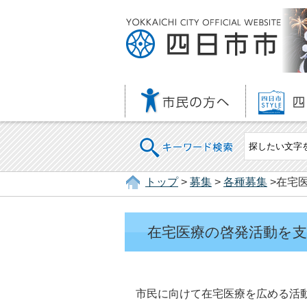
キーワード検索
トップ
>
募集
>
各種募集
>在宅
在宅医療の啓発活動を
市民に向けて在宅医療を広める活動