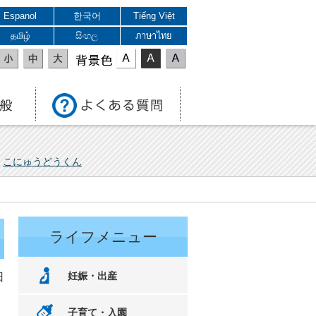
Espanol
한국어
Tiếng Việt
தமிழ்
සිංහල
ภาษาไทย
表示色
こにゅうどうくん
ライフメニュー
妊娠・出産
日
。
子育て・入園