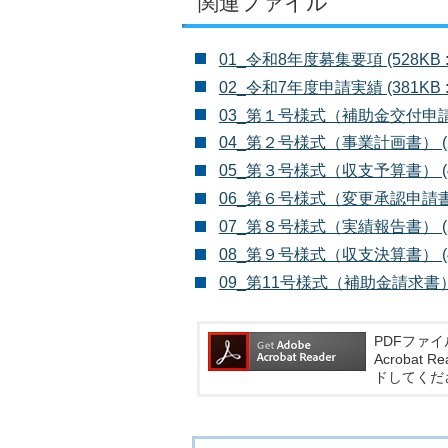
関連ファイル
01_令和8年度募集要項 (528KB :
02_令和7年度申請実績 (381KB :
03_第１号様式（補助金交付申請書） 
04_第２号様式（事業計画書） (28K
05_第３号様式（収支予算書） (41K
06_第６号様式（変更承認申請書） (3
07_第８号様式（実績報告書） (29K
08_第９号様式（収支決算書） (40K
09_第11号様式（補助金請求書） (3
PDFファイ
Acroba
ドしてくだ