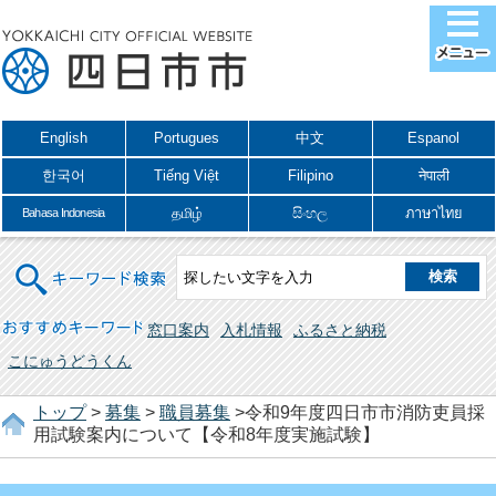
English
Portugues
中文
Espanol
한국어
Tiếng Việt
Filipino
नेपाली
தமிழ்
සිංහල
ภาษาไทย
Bahasa Indonesia
キーワード検索
おすすめキーワード
窓口案内
入札情報
ふるさと納税
こにゅうどうくん
トップ
>
募集
>
職員募集
>令和9年度四日市市消防吏員採
用試験案内について【令和8年度実施試験】