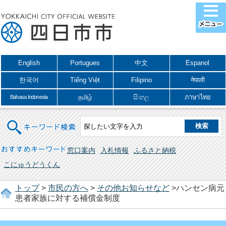
English
Portugues
中文
Espanol
한국어
Tiếng Việt
Filipino
नेपाली
தமிழ்
සිංහල
ภาษาไทย
Bahasa Indonesia
キーワード検索
おすすめキーワード
窓口案内
入札情報
ふるさと納税
こにゅうどうくん
トップ
>
市民の方へ
>
その他お知らせなど
>ハンセン病元
患者家族に対する補償金制度