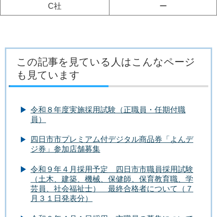
C社
ー
この記事を見ている人はこんなページ
も見ています
令和８年度実施採用試験（正職員・任期付職
員）
四日市市プレミアム付デジタル商品券「よんデ
ジ券」参加店舗募集
令和９年４月採用予定 四日市市職員採用試験
（土木、建築、機械、保健師、保育教育職、学
芸員、社会福祉士） 最終合格者について（７
月３１日発表分）