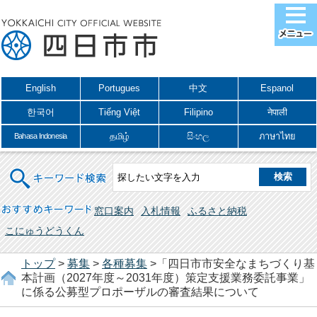
English
Portugues
中文
Espanol
한국어
Tiếng Việt
Filipino
नेपाली
தமிழ்
සිංහල
ภาษาไทย
Bahasa Indonesia
キーワード検索
おすすめキーワード
窓口案内
入札情報
ふるさと納税
こにゅうどうくん
トップ
>
募集
>
各種募集
>「四日市市安全なまちづくり基
本計画（2027年度～2031年度）策定支援業務委託事業」
に係る公募型プロポーザルの審査結果について