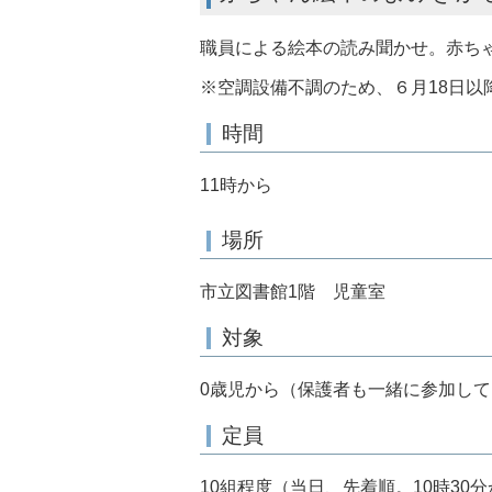
職員による絵本の読み聞かせ。赤ち
※空調設備不調のため、６月18日以
時間
11時から
場所
市立図書館1階 児童室
対象
0歳児から（保護者も一緒に参加し
定員
10組程度（当日、先着順。10時30