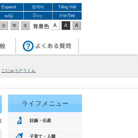
Espanol
한국어
Tiếng Việt
தமிழ்
සිංහල
ภาษาไทย
表示色
こにゅうどうくん
）
ライフメニュー
妊娠・出産
日
子育て・入園