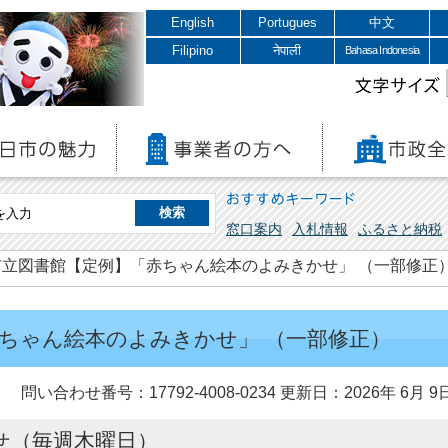
English
Portugues
中文
Filipino
नेपाली
Bahasa Indonesia
文字サイズ
おすすめキーワード
窓口案内
入札情報
ふるさと納税
市立図書館【定例】「赤ちゃん絵本のよみきかせ」 （一部修正
ちゃん絵本のよみきかせ」 （一部修正）
問い合わせ番号：17792-4008-0234
更新日：2026年 6月 9
せ（毎週木曜日）