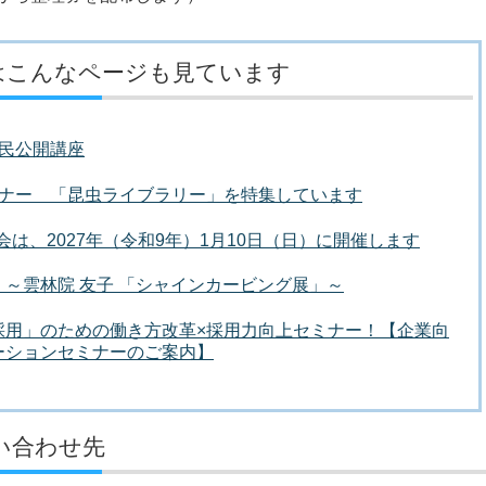
はこんなページも見ています
民公開講座
ーナー 「昆虫ライブラリー」を特集しています
う会は、2027年（令和9年）1月10日（日）に開催します
～雲林院 友子 「シャインカービング展」～
採用」のための働き方改革×採用力向上セミナー！【企業向
ーションセミナーのご案内】
い合わせ先