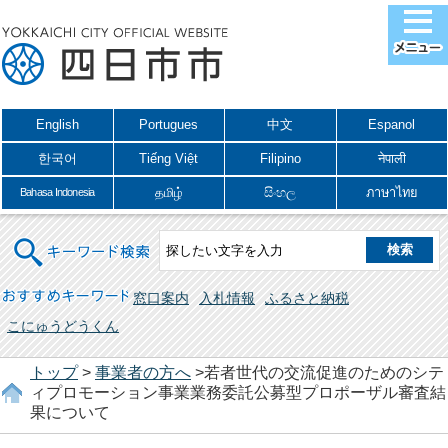
English
Portugues
中文
Espanol
한국어
Tiếng Việt
Filipino
नेपाली
தமிழ்
සිංහල
ภาษาไทย
Bahasa Indonesia
キーワード検索
おすすめキーワード
窓口案内
入札情報
ふるさと納税
こにゅうどうくん
トップ
>
事業者の方へ
>若者世代の交流促進のためのシテ
ィプロモーション事業業務委託公募型プロポーザル審査結
果について