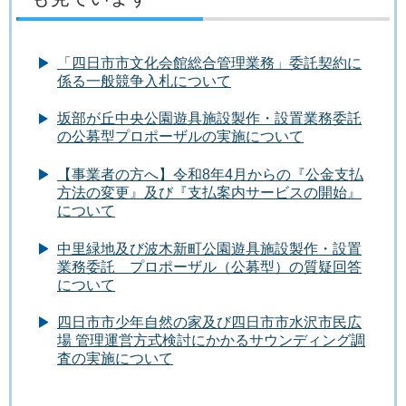
「四日市市文化会館総合管理業務」委託契約に
係る一般競争入札について
坂部が丘中央公園遊具施設製作・設置業務委託
の公募型プロポーザルの実施について
【事業者の方へ】令和8年4月からの『公金支払
方法の変更』及び『支払案内サービスの開始』
について
中里緑地及び波木新町公園遊具施設製作・設置
業務委託 プロポーザル（公募型）の質疑回答
について
四日市市少年自然の家及び四日市市水沢市民広
場 管理運営方式検討にかかるサウンディング調
査の実施について