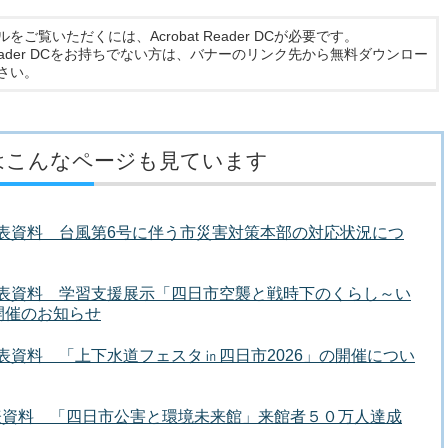
ルをご覧いただくには、Acrobat Reader DCが必要です。
t Reader DCをお持ちでない方は、バナーのリンク先から無料ダウンロー
さい。
はこんなページも見ています
者発表資料 台風第6号に伴う市災害対策本部の対応状況につ
者発表資料 学習支援展示「四日市空襲と戦時下のくらし～い
開催のお知らせ
発表資料 「上下水道フェスタ㏌四日市2026」の開催につい
発表資料 「四日市公害と環境未来館」来館者５０万人達成