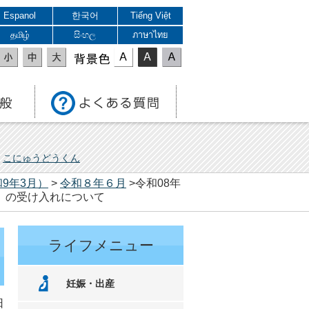
Espanol
한국어
Tiếng Việt
தமிழ்
සිංහල
ภาษาไทย
表示色
こにゅうどうくん
9年3月）
>
令和８年６月
>令和08年
）の受け入れについて
ライフメニュー
妊娠・出産
日