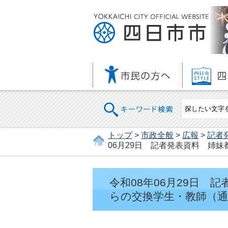
キーワード検索
トップ
>
市政全般
>
広報
>
記者
06月29日 記者発表資料 姉
令和08年06月29日
らの交換学生・教師（