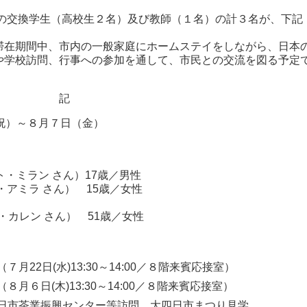
交換学生（高校生２名）及び教師（１名）の計３名が、下記
在期間中、市内の一般家庭にホームステイをしながら、日本
や学校訪問、行事への参加を通して、市民との交流を図る予定
記
祝）～８月７日（金）
マツモト・ミラン さん）17歳／男性
・アミラ さん） 15歳／女性
・カレン さん） 51歳／女性
22日(水)13:30～14:00／８階来賓応接室）
月６日(木)13:30～14:00／８階来賓応接室）
四日市茶業振興センター等訪問、大四日市まつり見学