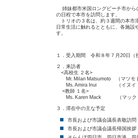
姉妹都市米国ロングビーチ市からの
の日程で本市を訪問します。
トリオの３名は、約３週間の本市滞
日常生活に触れるとともに、各施設
す。
１．受入期間 令和８年７月20日（
２．来訪者
<高校生 ２名>
Mr. Milan Matsumoto （
Ms. Amira Inui （イヌイ
<教師 １名>
Ms. Karen Mack （マック
３．滞在中の主な予定
市長および市議会議長表敬訪問（７月
市長および市議会議長帰国挨拶（８
そらんぽ四日市、四日市港、