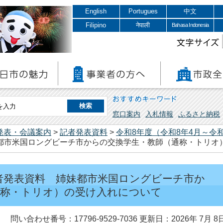
English
Portugues
中文
Filipino
नेपाली
Bahasa Indonesia
文字サイズ
おすすめキーワード
窓口案内
入札情報
ふるさと納税
発表・会議案内
>
記者発表資料
>
令和8年度（令和8年4月～令和
妹都市米国ロングビーチ市からの交換学生・教師（通称・トリオ
 記者発表資料 姉妹都市米国ロングビーチ市か
通称・トリオ）の受け入れについて
問い合わせ番号：17796-9529-7036
更新日：2026年 7月 8