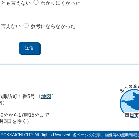
らとも言えない
わかりにくかった
も言えない
参考にならなかった
市市諏訪町１番5号 〔
地図
〕
内）
0分から17時15分まで
1月3日を除く）
 YOKKAICHI CITY All Rights Reserved.
各ページの記事、画像等の無断転載