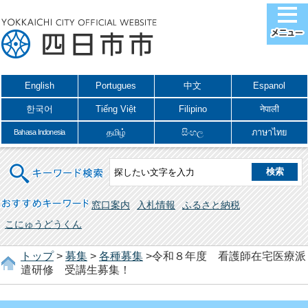
English
Portugues
中文
Espanol
한국어
Tiếng Việt
Filipino
नेपाली
தமிழ்
සිංහල
ภาษาไทย
Bahasa Indonesia
キーワード検索
おすすめキーワード
窓口案内
入札情報
ふるさと納税
こにゅうどうくん
トップ
>
募集
>
各種募集
>令和８年度 看護師在宅医療派
遣研修 受講生募集！