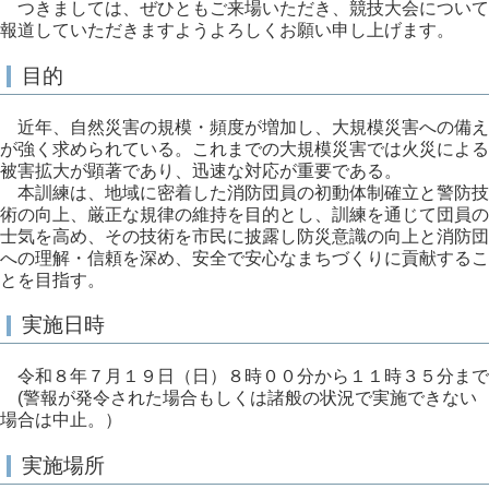
つきましては、ぜひともご来場いただき、競技大会について
報道していただきますようよろしくお願い申し上げます。
目的
近年、自然災害の規模・頻度が増加し、大規模災害への備え
が強く求められている。これまでの大規模災害では火災による
被害拡大が顕著であり、迅速な対応が重要である。
本訓練は、地域に密着した消防団員の初動体制確立と警防技
術の向上、厳正な規律の維持を目的とし、訓練を通じて団員の
士気を高め、その技術を市民に披露し防災意識の向上と消防団
への理解・信頼を深め、安全で安心なまちづくりに貢献するこ
とを目指す。
実施日時
令和８年７月１９日（日）８時００分から１１時３５分まで
(警報が発令された場合もしくは諸般の状況で実施できない
場合は中止。）
実施場所