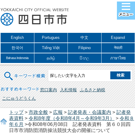
English
Portugues
中文
Espanol
한국어
Tiếng Việt
Filipino
नेपाली
தமிழ்
සිංහල
ภาษาไทย
Bahasa Indonesia
キーワード検索
おすすめキーワード
窓口案内
入札情報
ふるさと納税
こにゅうどうくん
トップ
>
市政全般
>
広報
>
記者発表・会議案内
>
記者発
表資料
>
令和8年度（令和8年4月～令和9年3月）
>
令和８
年６月
>令和08年06月08日 記者発表資料 第６０回四
日市市消防団消防操法競技大会の開催について