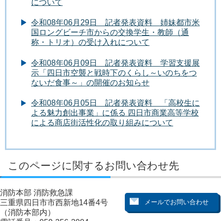
について
令和08年06月29日 記者発表資料 姉妹都市米
国ロングビーチ市からの交換学生・教師（通
称・トリオ）の受け入れについて
令和08年06月09日 記者発表資料 学習支援展
示「四日市空襲と戦時下のくらし～いのちをつ
ないだ食事～」の開催のお知らせ
令和08年06月05日 記者発表資料 「高校生に
よる魅力創出事業」に係る 四日市商業高等学校
による商店街活性化の取り組みについて
このページに関するお問い合わせ先
消防本部 消防救急課
三重県四日市市西新地14番4号
（消防本部内）