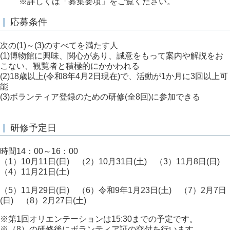
※詳しくは「募集要項」をご覧ください。
応募条件
次の(1)～(3)のすべてを満たす人
(1)博物館に興味、関心があり、誠意をもって案内や解説をお
こない、観覧者と積極的にかかわれる
(2)18歳以上(令和8年4月2日現在)で、活動が1か月に3回以上可
能
(3)ボランティア登録のための研修(全8回)に参加できる
研修予定日
時間14：00～16：00
（1）10月11日(日) （2）10月31日(土) （3）11月8日(日)
（4）11月21日(土)
（5）11月29日(日) （6）令和9年1月23日(土) （7）2月7日
(日) （8）2月27日(土)
※第1回オリエンテーションは15:30までの予定です。
※（8）の研修後にボランティア証の交付を行います。