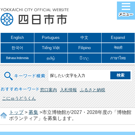
English
Portugues
中文
Espanol
한국어
Tiếng Việt
Filipino
नेपाली
தமிழ்
සිංහල
ภาษาไทย
Bahasa Indonesia
キーワード検索
おすすめキーワード
窓口案内
入札情報
ふるさと納税
こにゅうどうくん
トップ
>
募集
>市立博物館が2027・2028年度の「博物館
ボランティア」を募集します。