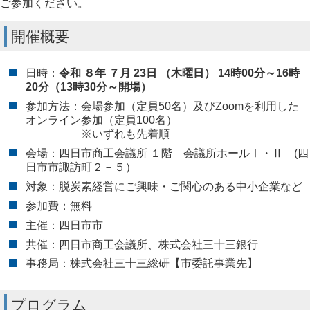
ご参加ください。
開催概要
日時：
令和 ８年 ７月 23日 （木曜日） 14時00分～16時
20分（13時30分～開場）
参加方法：会場参加（定員50名）及びZoomを利用した
オンライン参加（定員100名）
※いずれも先着順
会場：四日市商工会議所 １階 会議所ホールⅠ・Ⅱ (四
日市市諏訪町２－５）
対象：脱炭素経営にご興味・ご関心のある中小企業など
参加費：無料
主催：四日市市
共催：四日市商工会議所、株式会社三十三銀行
事務局：株式会社三十三総研【市委託事業先】
プログラム