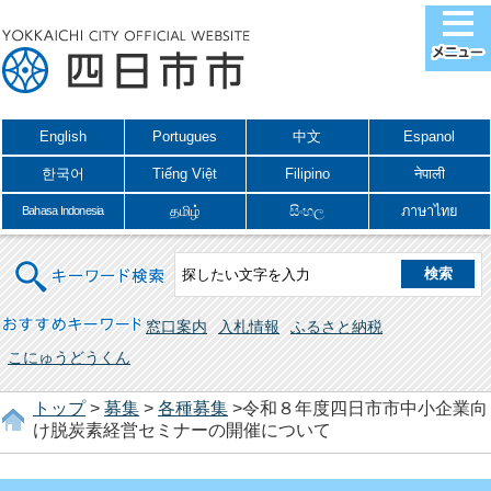
English
Portugues
中文
Espanol
한국어
Tiếng Việt
Filipino
नेपाली
தமிழ்
සිංහල
ภาษาไทย
Bahasa Indonesia
キーワード検索
おすすめキーワード
窓口案内
入札情報
ふるさと納税
こにゅうどうくん
トップ
>
募集
>
各種募集
>令和８年度四日市市中小企業向
け脱炭素経営セミナーの開催について