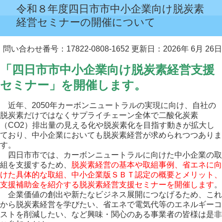
令和８年度四日市市中小企業向け脱炭素
経営セミナーの開催について
問い合わせ番号：17822-0808-1652
更新日：2026年 6月 26日
「四日市市中小企業向け脱炭素経営支援
セミナー」を開催します。
近年、2050年カーボンニュートラルの実現に向け、自社の
脱炭素だけではなくサプライチェーン全体で二酸化炭素
（CO2）排出量の見える化や脱炭素化を目指す動きが拡大し
ており、中小企業においても脱炭素経営が求められつつありま
す。
四日市市では、カーボンニュートラルに向けた中小企業の取
組を支援するため、
脱炭素経営の基本や取組事例、省エネに向
けた具体的な取組、中小企業版ＳＢＴ認定の概要とメリット、
支援補助金を紹介する脱炭素経営支援セミナーを開催します
。
企業価値の創出や新たなビジネス展開につなげるため、これ
から脱炭素経営を学びたい、省エネで電気代等のエネルギーコ
ストを削減したい、など興味・関心のある事業者の皆様は是非